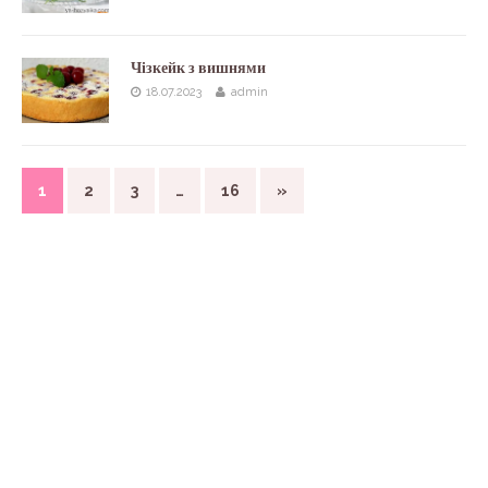
Чізкейк з вишнями
18.07.2023
admin
1
2
3
…
16
»