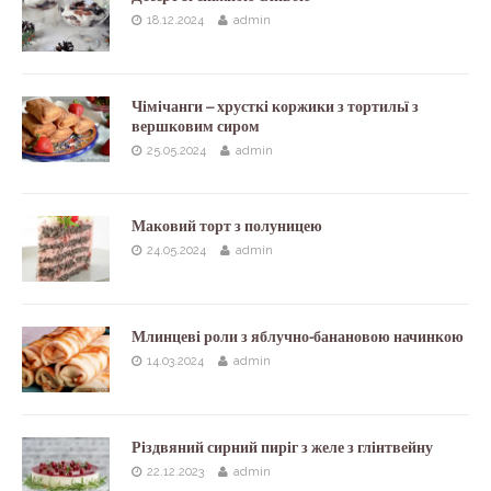
18.12.2024
admin
Чімічанги – хрусткі коржики з тортильї з
вершковим сиром
25.05.2024
admin
Маковий торт з полуницею
24.05.2024
admin
Млинцеві роли з яблучно-банановою начинкою
14.03.2024
admin
Різдвяний сирний пиріг з желе з глінтвейну
22.12.2023
admin