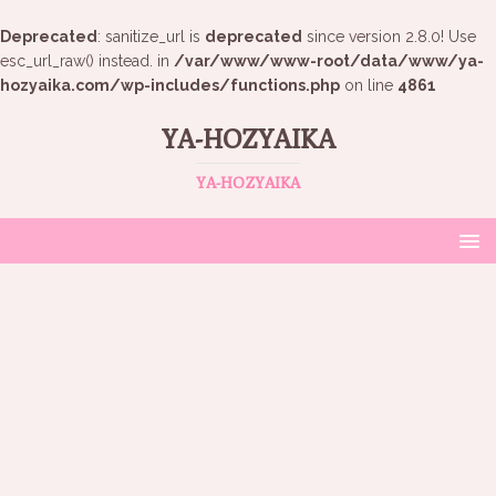
Deprecated
: sanitize_url is
deprecated
since version 2.8.0! Use
esc_url_raw() instead. in
/var/www/www-root/data/www/ya-
hozyaika.com/wp-includes/functions.php
on line
4861
YA-HOZYAIKA
YA-HOZYAIKA