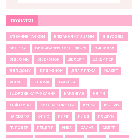
ПОЗНАЧКИ
В'ЯЗАННЯ ГАЧКОМ
В'ЯЗАННЯ СПИЦЯМИ
В ДУХОВЦІ
ВИПІЧКА
ВИШИВАННЯ ХРЕСТИКОМ
ВИШИВКА
ВІДЕО МК
ВІЗЕРУНОК
ДЕСЕРТ
ДЖЕМПЕР
ДЛЯ ДОМУ
ДЛЯ ЖІНОК
ДЛЯ ПЛЯЖА
ЖАКЕТ
ЖИЛЕТ
ЖІНОЧА
ЗАКУСКА
ЗДОРОВЕ ХАРЧУВАННЯ
КАРДИГАН
КВІТИ
КОФТОЧКА
КРУГЛА КОКЕТКА
КУРКА
МОТИВ
НА СВЯТО
ОПИС
ПИРІГ
ПЛЕД
ПОДІУМ
ПУЛОВЕР
РЕЦЕПТ
РИБА
САЛАТ
СВЕТР