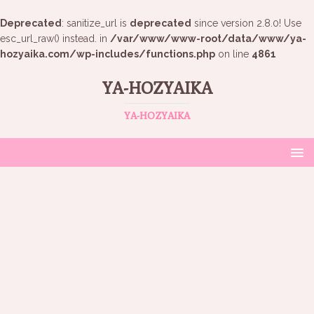
Deprecated
: sanitize_url is
deprecated
since version 2.8.0! Use
esc_url_raw() instead. in
/var/www/www-root/data/www/ya-
hozyaika.com/wp-includes/functions.php
on line
4861
YA-HOZYAIKA
YA-HOZYAIKA