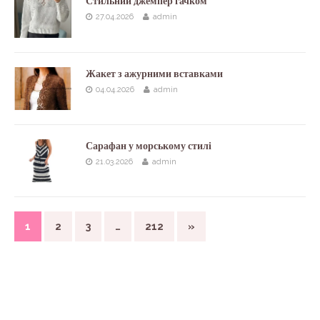
Стильний джемпер гачком
27.04.2026
admin
Жакет з ажурними вставками
04.04.2026
admin
Сарафан у морському стилі
21.03.2026
admin
1
2
3
…
212
»