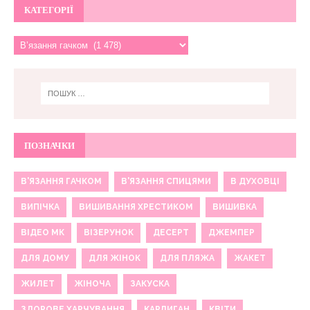
КАТЕГОРІЇ
ПОЗНАЧКИ
В'ЯЗАННЯ ГАЧКОМ
В'ЯЗАННЯ СПИЦЯМИ
В ДУХОВЦІ
ВИПІЧКА
ВИШИВАННЯ ХРЕСТИКОМ
ВИШИВКА
ВІДЕО МК
ВІЗЕРУНОК
ДЕСЕРТ
ДЖЕМПЕР
ДЛЯ ДОМУ
ДЛЯ ЖІНОК
ДЛЯ ПЛЯЖА
ЖАКЕТ
ЖИЛЕТ
ЖІНОЧА
ЗАКУСКА
ЗДОРОВЕ ХАРЧУВАННЯ
КАРДИГАН
КВІТИ