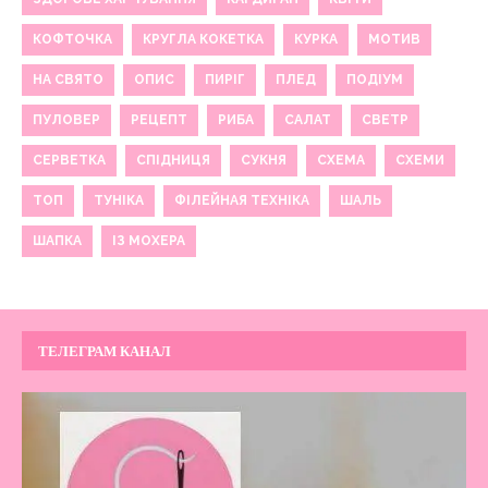
КОФТОЧКА
КРУГЛА КОКЕТКА
КУРКА
МОТИВ
НА СВЯТО
ОПИС
ПИРІГ
ПЛЕД
ПОДІУМ
ПУЛОВЕР
РЕЦЕПТ
РИБА
САЛАТ
СВЕТР
СЕРВЕТКА
СПІДНИЦЯ
СУКНЯ
СХЕМА
СХЕМИ
ТОП
ТУНІКА
ФІЛЕЙНАЯ ТЕХНІКА
ШАЛЬ
ШАПКА
ІЗ МОХЕРА
ТЕЛЕГРАМ КАНАЛ