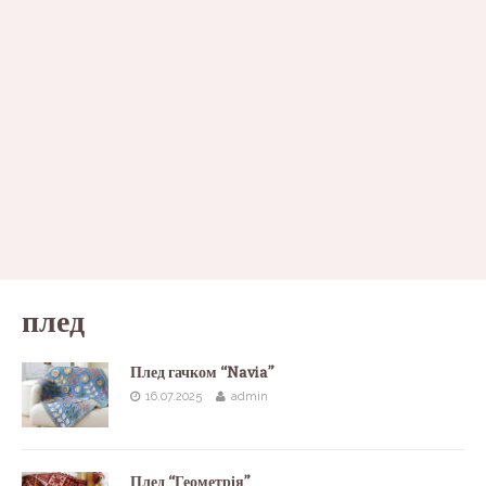
плед
Плед гачком “Navia”
16.07.2025
admin
Плед “Геометрія”