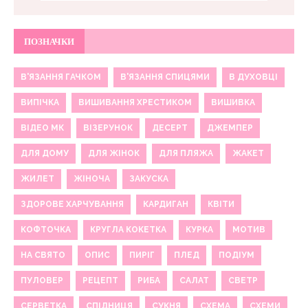
ПОЗНАЧКИ
В'ЯЗАННЯ ГАЧКОМ
В'ЯЗАННЯ СПИЦЯМИ
В ДУХОВЦІ
ВИПІЧКА
ВИШИВАННЯ ХРЕСТИКОМ
ВИШИВКА
ВІДЕО МК
ВІЗЕРУНОК
ДЕСЕРТ
ДЖЕМПЕР
ДЛЯ ДОМУ
ДЛЯ ЖІНОК
ДЛЯ ПЛЯЖА
ЖАКЕТ
ЖИЛЕТ
ЖІНОЧА
ЗАКУСКА
ЗДОРОВЕ ХАРЧУВАННЯ
КАРДИГАН
КВІТИ
КОФТОЧКА
КРУГЛА КОКЕТКА
КУРКА
МОТИВ
НА СВЯТО
ОПИС
ПИРІГ
ПЛЕД
ПОДІУМ
ПУЛОВЕР
РЕЦЕПТ
РИБА
САЛАТ
СВЕТР
СЕРВЕТКА
СПІДНИЦЯ
СУКНЯ
СХЕМА
СХЕМИ