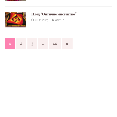
Плед “Оптичне мистецтво”
20.11.2023
admin
1
2
3
…
11
»