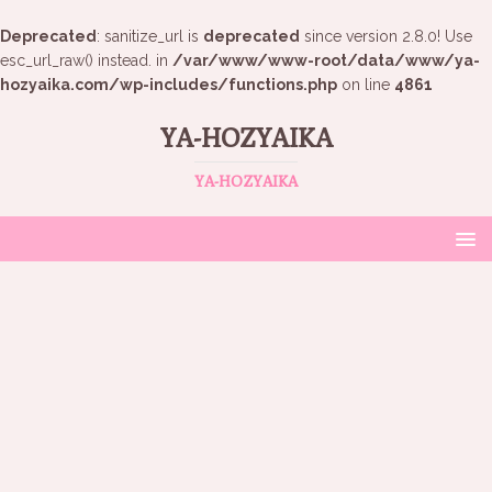
Deprecated
: sanitize_url is
deprecated
since version 2.8.0! Use
esc_url_raw() instead. in
/var/www/www-root/data/www/ya-
hozyaika.com/wp-includes/functions.php
on line
4861
YA-HOZYAIKA
YA-HOZYAIKA