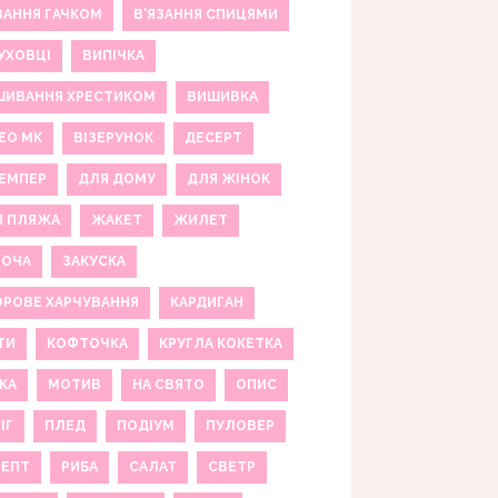
ЗАННЯ ГАЧКОМ
В'ЯЗАННЯ СПИЦЯМИ
УХОВЦІ
ВИПІЧКА
ШИВАННЯ ХРЕСТИКОМ
ВИШИВКА
ЕО МК
ВІЗЕРУНОК
ДЕСЕРТ
ЕМПЕР
ДЛЯ ДОМУ
ДЛЯ ЖІНОК
Я ПЛЯЖА
ЖАКЕТ
ЖИЛЕТ
НОЧА
ЗАКУСКА
РОВЕ ХАРЧУВАННЯ
КАРДИГАН
ТИ
КОФТОЧКА
КРУГЛА КОКЕТКА
КА
МОТИВ
НА СВЯТО
ОПИС
ІГ
ПЛЕД
ПОДІУМ
ПУЛОВЕР
ЦЕПТ
РИБА
САЛАТ
СВЕТР