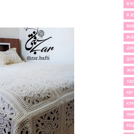
В'Я
В Д
ВИ
ВІД
ДЖ
ДЛ
ЖІ
ЗДО
КВІ
КУР
ПИР
РЕ