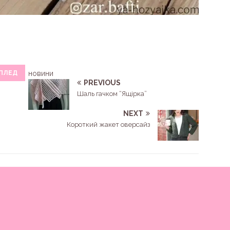
ПЛЕД
новини
PREVIOUS
Шаль гачком “Ящірка”
NEXT
Короткий жакет оверсайз