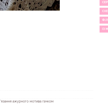
СЕР
СХ
ФІЛ
ІЗ 
в’язання ажурного мотива гачком