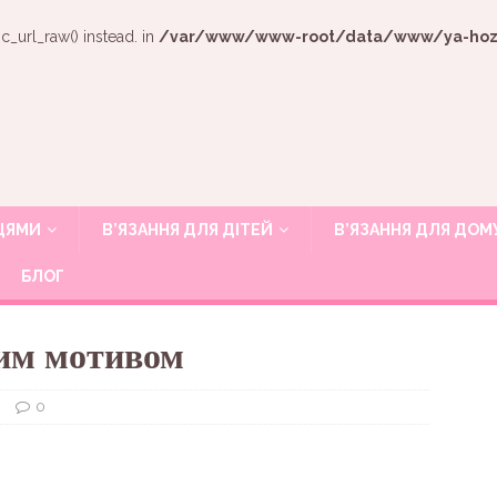
c_url_raw() instead. in
/var/www/www-root/data/www/ya-hozya
ИЦЯМИ
В’ЯЗАННЯ ДЛЯ ДІТЕЙ
В’ЯЗАННЯ ДЛЯ ДОМ
БЛОГ
им мотивом
и
0