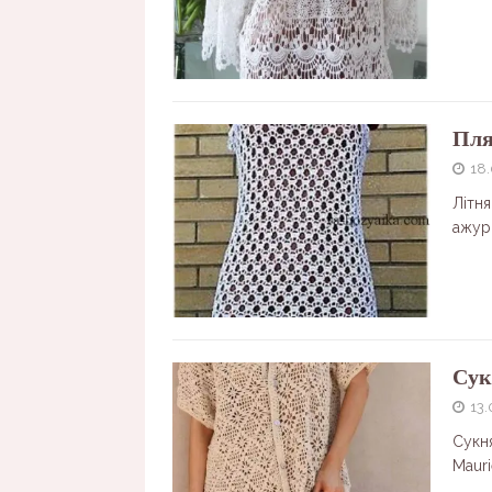
Пля
18
Літня
ажурн
Сук
13.
Сукн
Mauri