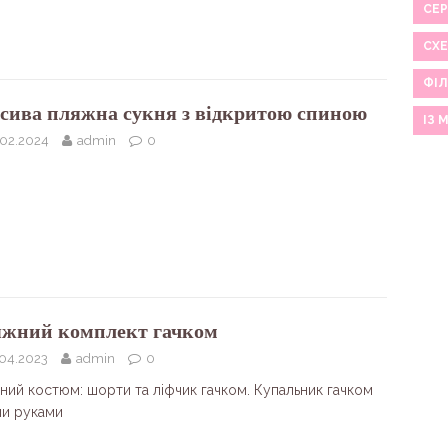
СЕР
СХ
ФІЛ
сива пляжна сукня з відкритою спиною
ІЗ 
.02.2024
admin
0
жний комплект гачком
.04.2023
admin
0
ний костюм: шорти та ліфчик гачком. Купальник гачком
ми руками