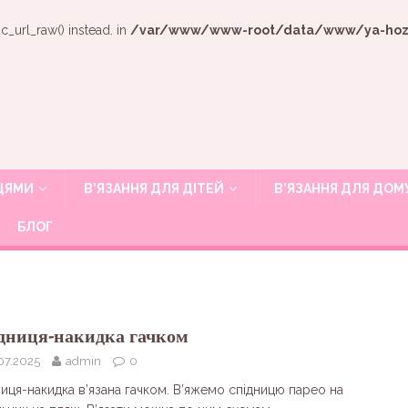
c_url_raw() instead. in
/var/www/www-root/data/www/ya-hozya
ИЦЯМИ
В’ЯЗАННЯ ДЛЯ ДІТЕЙ
В’ЯЗАННЯ ДЛЯ ДОМ
БЛОГ
дниця-накидка гачком
07.2025
admin
0
иця-накидка в’язана гачком. В’яжемо спідницю парео на