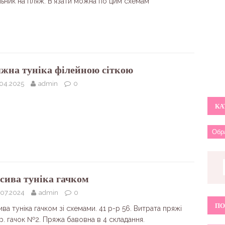
льник на пляж. В’язати можна по цим схемам
жна туніка філейною сіткою
.04.2025
admin
0
КА
сива туніка гачком
.07.2024
admin
0
ПО
ва туніка гачком зі схемами. 41 р-р 56. Витрата пряжі
р. гачок №2. Пряжа бавовна в 4 складання.