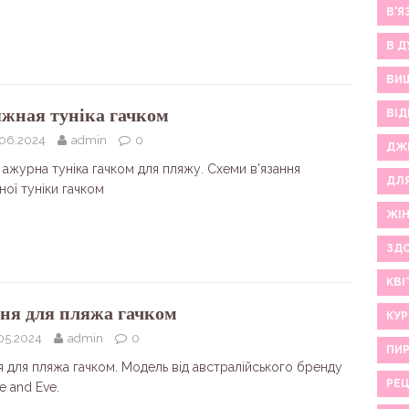
В'Я
В Д
ВИ
жная туніка гачком
ВІД
.06.2024
admin
0
ДЖ
 ажурна туніка гачком для пляжу. Схеми в’язання
ДЛ
ої туніки гачком
ЖІ
ЗДО
КВІ
ня для пляжа гачком
КУР
05.2024
admin
0
ПИР
я для пляжа гачком. Модель від австралійського бренду
РЕ
e and Eve.