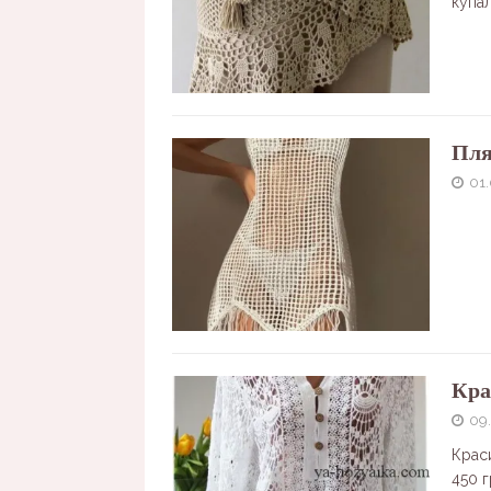
купа
Пля
01
Кра
09
Краси
450 г