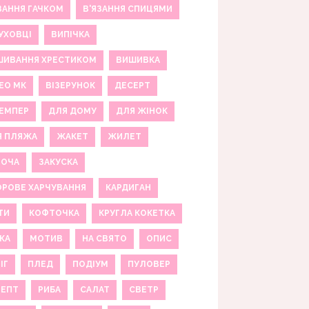
ЗАННЯ ГАЧКОМ
В'ЯЗАННЯ СПИЦЯМИ
УХОВЦІ
ВИПІЧКА
ШИВАННЯ ХРЕСТИКОМ
ВИШИВКА
ЕО МК
ВІЗЕРУНОК
ДЕСЕРТ
ЕМПЕР
ДЛЯ ДОМУ
ДЛЯ ЖІНОК
Я ПЛЯЖА
ЖАКЕТ
ЖИЛЕТ
НОЧА
ЗАКУСКА
РОВЕ ХАРЧУВАННЯ
КАРДИГАН
ТИ
КОФТОЧКА
КРУГЛА КОКЕТКА
КА
МОТИВ
НА СВЯТО
ОПИС
ІГ
ПЛЕД
ПОДІУМ
ПУЛОВЕР
ЦЕПТ
РИБА
САЛАТ
СВЕТР