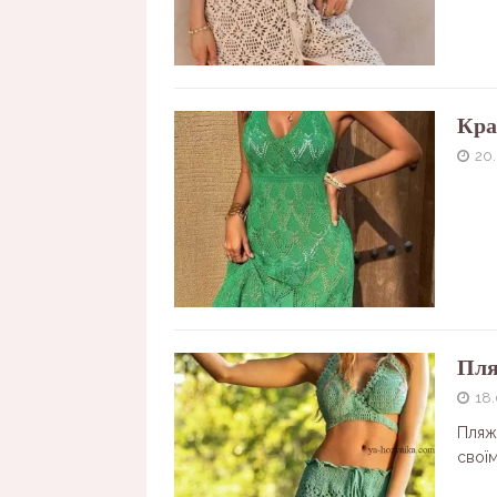
Кра
20
Пля
18
Пляж
свої