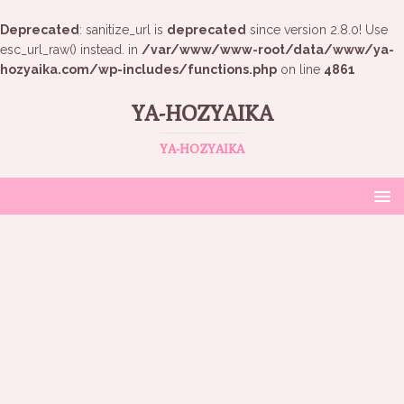
Deprecated
: sanitize_url is
deprecated
since version 2.8.0! Use
esc_url_raw() instead. in
/var/www/www-root/data/www/ya-
hozyaika.com/wp-includes/functions.php
on line
4861
YA-HOZYAIKA
YA-HOZYAIKA