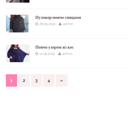
Пуловер-пончо спицами
28.09.2019
admin
Пончо узором из кос
11.09.2019
admin
1
2
3
4
»