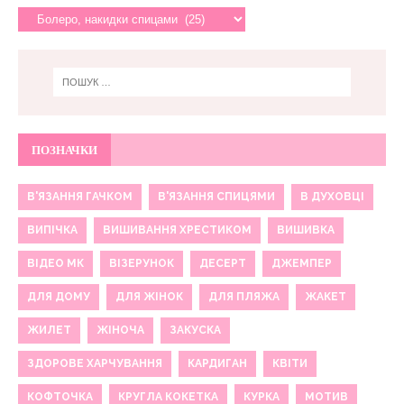
ПОЗНАЧКИ
В'ЯЗАННЯ ГАЧКОМ
В'ЯЗАННЯ СПИЦЯМИ
В ДУХОВЦІ
ВИПІЧКА
ВИШИВАННЯ ХРЕСТИКОМ
ВИШИВКА
ВІДЕО МК
ВІЗЕРУНОК
ДЕСЕРТ
ДЖЕМПЕР
ДЛЯ ДОМУ
ДЛЯ ЖІНОК
ДЛЯ ПЛЯЖА
ЖАКЕТ
ЖИЛЕТ
ЖІНОЧА
ЗАКУСКА
ЗДОРОВЕ ХАРЧУВАННЯ
КАРДИГАН
КВІТИ
КОФТОЧКА
КРУГЛА КОКЕТКА
КУРКА
МОТИВ