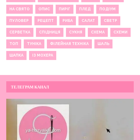
НА СВЯТО
ОПИС
ПИРІГ
ПЛЕД
ПОДІУМ
ПУЛОВЕР
РЕЦЕПТ
РИБА
САЛАТ
СВЕТР
СЕРВЕТКА
СПІДНИЦЯ
СУКНЯ
СХЕМА
СХЕМИ
ТОП
ТУНІКА
ФІЛЕЙНАЯ ТЕХНІКА
ШАЛЬ
ШАПКА
ІЗ МОХЕРА
ТЕЛЕГРАМ КАНАЛ