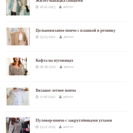
Жилет-накидка спицями
16.02.2023
admin
Цельновязаное пончо с планкой в резинку
29.03.2022
admin
Кофта на пуговицах
06.08.2020
admin
Вязаное летнее пончо
17.06.2020
admin
Пуловер-пончо с закруглёнными углами
25.12.2019
admin