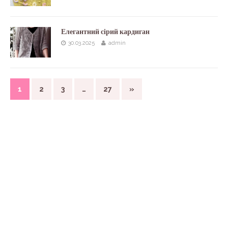
Елегантний сірий кардиган
30.03.2025
admin
1
2
3
…
27
»