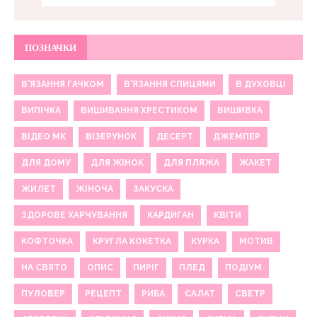
ПОЗНАЧКИ
В'ЯЗАННЯ ГАЧКОМ
В'ЯЗАННЯ СПИЦЯМИ
В ДУХОВЦІ
ВИПІЧКА
ВИШИВАННЯ ХРЕСТИКОМ
ВИШИВКА
ВІДЕО МК
ВІЗЕРУНОК
ДЕСЕРТ
ДЖЕМПЕР
ДЛЯ ДОМУ
ДЛЯ ЖІНОК
ДЛЯ ПЛЯЖА
ЖАКЕТ
ЖИЛЕТ
ЖІНОЧА
ЗАКУСКА
ЗДОРОВЕ ХАРЧУВАННЯ
КАРДИГАН
КВІТИ
КОФТОЧКА
КРУГЛА КОКЕТКА
КУРКА
МОТИВ
НА СВЯТО
ОПИС
ПИРІГ
ПЛЕД
ПОДІУМ
ПУЛОВЕР
РЕЦЕПТ
РИБА
САЛАТ
СВЕТР