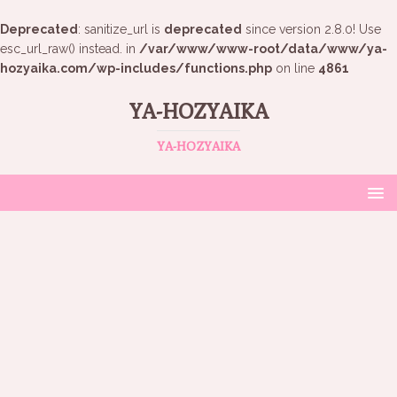
Deprecated
: sanitize_url is
deprecated
since version 2.8.0! Use
esc_url_raw() instead. in
/var/www/www-root/data/www/ya-
hozyaika.com/wp-includes/functions.php
on line
4861
YA-HOZYAIKA
YA-HOZYAIKA