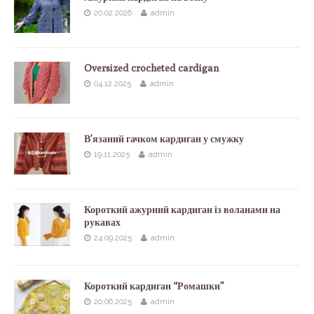
20.02.2026
admin
Oversized crocheted cardigan
04.12.2025
admin
В’язаний гачком кардиган у смужку
19.11.2025
admin
Короткий ажурний кардиган із воланами на
рукавах
24.09.2025
admin
Короткий кардиган “Ромашки”
20.06.2025
admin