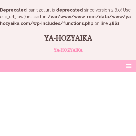
Deprecated
: sanitize_url is
deprecated
since version 2.8.0! Use
esc_url_raw() instead. in
/var/www/www-root/data/www/ya-
hozyaika.com/wp-includes/functions.php
on line
4861
YA-HOZYAIKA
YA-HOZYAIKA