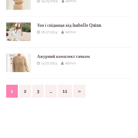
04.03.2025
admin
Топ і спідниця від Isabelle Quinn
16.07.2024
admin
Ажурний комплект гачком
15.07.2023
admin
1
2
3
…
11
»