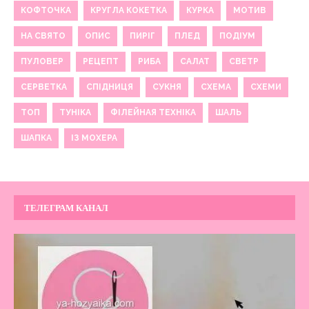
КОФТОЧКА
КРУГЛА КОКЕТКА
КУРКА
МОТИВ
НА СВЯТО
ОПИС
ПИРІГ
ПЛЕД
ПОДІУМ
ПУЛОВЕР
РЕЦЕПТ
РИБА
САЛАТ
СВЕТР
СЕРВЕТКА
СПІДНИЦЯ
СУКНЯ
СХЕМА
СХЕМИ
ТОП
ТУНІКА
ФІЛЕЙНАЯ ТЕХНІКА
ШАЛЬ
ШАПКА
ІЗ МОХЕРА
ТЕЛЕГРАМ КАНАЛ