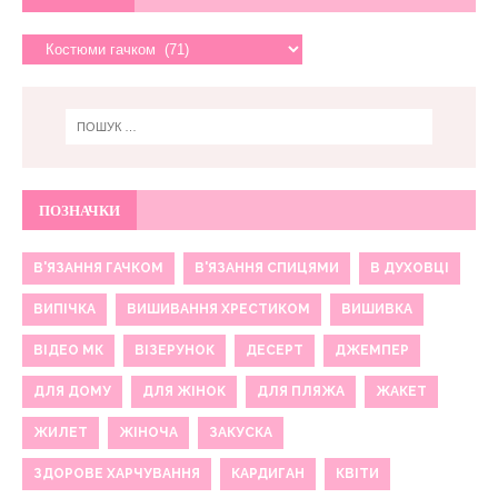
ПОЗНАЧКИ
В'ЯЗАННЯ ГАЧКОМ
В'ЯЗАННЯ СПИЦЯМИ
В ДУХОВЦІ
ВИПІЧКА
ВИШИВАННЯ ХРЕСТИКОМ
ВИШИВКА
ВІДЕО МК
ВІЗЕРУНОК
ДЕСЕРТ
ДЖЕМПЕР
ДЛЯ ДОМУ
ДЛЯ ЖІНОК
ДЛЯ ПЛЯЖА
ЖАКЕТ
ЖИЛЕТ
ЖІНОЧА
ЗАКУСКА
ЗДОРОВЕ ХАРЧУВАННЯ
КАРДИГАН
КВІТИ