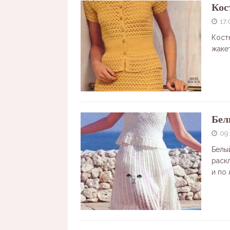
Кос
17.
Кост
жаке
Бел
09
Белы
раск
и по