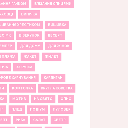
ЗАННЯ ГАЧКОМ
В'ЯЗАННЯ СПИЦЯМИ
УХОВЦІ
ВИПІЧКА
ШИВАННЯ ХРЕСТИКОМ
ВИШИВКА
ЕО МК
ВІЗЕРУНОК
ДЕСЕРТ
ЕМПЕР
ДЛЯ ДОМУ
ДЛЯ ЖІНОК
Я ПЛЯЖА
ЖАКЕТ
ЖИЛЕТ
НОЧА
ЗАКУСКА
РОВЕ ХАРЧУВАННЯ
КАРДИГАН
ТИ
КОФТОЧКА
КРУГЛА КОКЕТКА
КА
МОТИВ
НА СВЯТО
ОПИС
ІГ
ПЛЕД
ПОДІУМ
ПУЛОВЕР
ЦЕПТ
РИБА
САЛАТ
СВЕТР