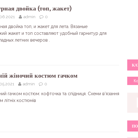
рная двойка (топ, жакет)
.06.2021
admin
0
ая двойка топ, и жакет для лета. Вязаные
кий жакет и топ составляют удобный гарнитур для
ладных летних вечеров .
КА
ній жіночий костюм гачком
05.2021
admin
0
ний гачком костюм: кофточка та спідниця. Схеми в’язання
м літніх костюмів
ПО