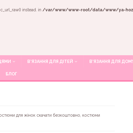
c_url_raw() instead. in
/var/www/www-root/data/www/ya-hozya
ИЦЯМИ
В’ЯЗАННЯ ДЛЯ ДІТЕЙ
В’ЯЗАННЯ ДЛЯ ДОМ
БЛОГ
і костюми для жінок скачати безкоштовно, костюми