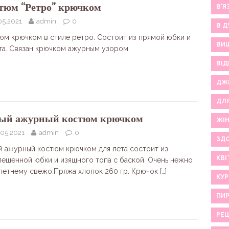
тюм “Ретро” крючком
В'Я
05.2021
admin
0
В Д
юм крючком в стиле ретро. Состоит из прямой юбки и
ВИ
та. Связан крючком ажурным узором.
ВІД
ДЖ
ДЛ
ый ажурный костюм крючком
ЖІ
.05.2021
admin
0
ЗДО
й ажурный костюм крючком для лета состоит из
КВІ
лешенной юбки и изящного топа с баской. Очень нежно
 летнему свежо.Пряжа хлопок 260 гр. Крючок
[…]
КУР
ПИР
РЕ