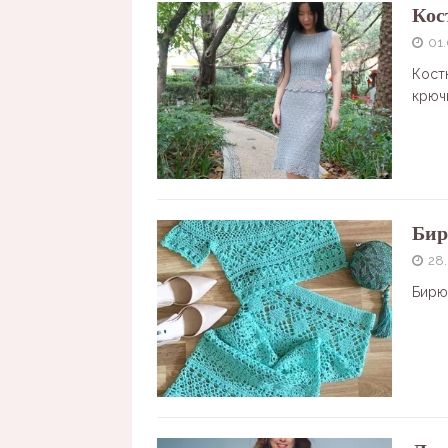
Кос
01
Кост
крюч
Бир
28
Бирю