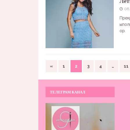
Лет
08
Прек
ыпол
ор.
«
1
2
3
4
…
11
ТЕЛЕГРАМ КАНАЛ