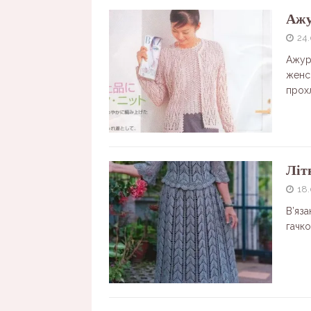
Ажу
24
Ажурн
женс
прох
Літ
18.
В’яза
гачко