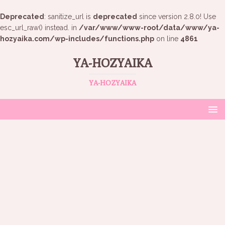
Deprecated
: sanitize_url is
deprecated
since version 2.8.0! Use
esc_url_raw() instead. in
/var/www/www-root/data/www/ya-
hozyaika.com/wp-includes/functions.php
on line
4861
YA-HOZYAIKA
YA-HOZYAIKA