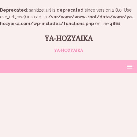
Deprecated
: sanitize_url is
deprecated
since version 2.8.0! Use
esc_url_raw() instead. in
/var/www/www-root/data/www/ya-
hozyaika.com/wp-includes/functions.php
on line
4861
YA-HOZYAIKA
YA-HOZYAIKA