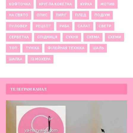
КОФТОЧКА
КРУГЛА КОКЕТКА
КУРКА
МОТИВ
НА СВЯТО
ОПИС
ПИРІГ
ПЛЕД
ПОДІУМ
ПУЛОВЕР
РЕЦЕПТ
РИБА
САЛАТ
СВЕТР
СЕРВЕТКА
СПІДНИЦЯ
СУКНЯ
СХЕМА
СХЕМИ
ТОП
ТУНІКА
ФІЛЕЙНАЯ ТЕХНІКА
ШАЛЬ
ШАПКА
ІЗ МОХЕРА
ТЕЛЕГРАМ КАНАЛ