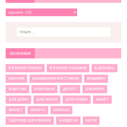
ПОЗНАЧКИ
В'ЯЗАННЯ ГАЧКОМ
В'ЯЗАННЯ СПИЦЯМИ
В ДУХОВЦІ
ВИПІЧКА
ВИШИВАННЯ ХРЕСТИКОМ
ВИШИВКА
ВІДЕО МК
ВІЗЕРУНОК
ДЕСЕРТ
ДЖЕМПЕР
ДЛЯ ДОМУ
ДЛЯ ЖІНОК
ДЛЯ ПЛЯЖА
ЖАКЕТ
ЖИЛЕТ
ЖІНОЧА
ЗАКУСКА
ЗДОРОВЕ ХАРЧУВАННЯ
КАРДИГАН
КВІТИ