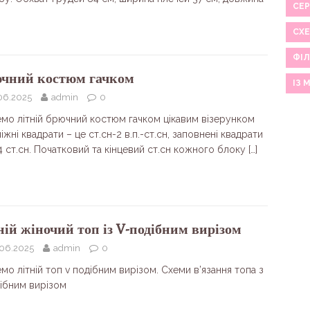
СЕР
СХ
ФІЛ
чний костюм гачком
ІЗ 
06.2025
admin
0
емо літній брючний костюм гачком цікавим візерунком
жні квадрати – це ст.сн-2 в.п.-ст.сн, заповнені квадрати
4 ст.сн. Початковий та кінцевий ст.сн кожного блоку
[…]
ній жіночий топ із V-подібним вирізом
.06.2025
admin
0
мо літній топ v подібним вирізом. Схеми в’язання топа з
дібним вирізом