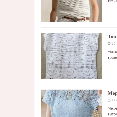
текс
Топ
18
Ніжни
троя
Мер
22
Мереж
вито