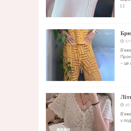
[…]
Брю
17.
В’яж
Промі
– це 
Літ
16
В’яже
v по