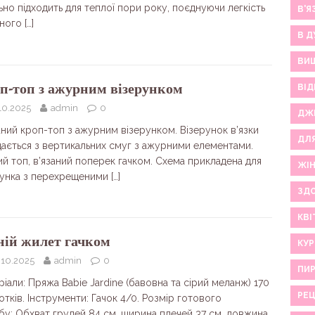
ьно підходить для теплої пори року, поєднуючи легкість
В'Я
ного
[…]
В Д
ВИ
п-топ з ажурним візерунком
ВІД
10.2025
admin
0
ДЖ
аний кроп-топ з ажурним візерунком. Візерунок в’язки
ДЛ
дається з вертикальних смуг з ажурними елементами.
й топ, в’язаний поперек гачком. Схема прикладена для
ЖІ
рунка з перехрещеними
[…]
ЗДО
КВІ
ній жилет гачком
КУР
.10.2025
admin
0
ПИР
іали: Пряжа Babie Jardine (бавовна та сірий меланж) 170
РЕ
мотків. Інструменти: Гачок 4/0. Розмір готового
бу: Обхват грудей 84 см, ширина плечей 37 см, довжина