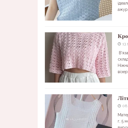
ідеал
ажур
Кро
13.
В’яз
скла
Ніжни
візе
Літ
08
Матер
г, 5 
виро