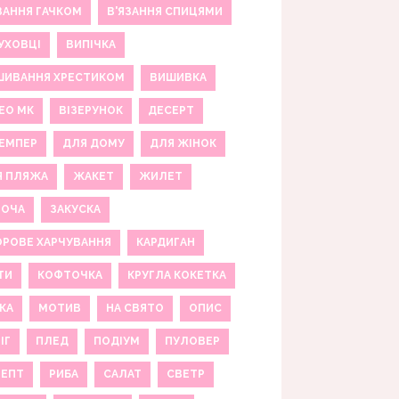
ЗАННЯ ГАЧКОМ
В'ЯЗАННЯ СПИЦЯМИ
УХОВЦІ
ВИПІЧКА
ШИВАННЯ ХРЕСТИКОМ
ВИШИВКА
ЕО МК
ВІЗЕРУНОК
ДЕСЕРТ
ЕМПЕР
ДЛЯ ДОМУ
ДЛЯ ЖІНОК
Я ПЛЯЖА
ЖАКЕТ
ЖИЛЕТ
НОЧА
ЗАКУСКА
РОВЕ ХАРЧУВАННЯ
КАРДИГАН
ТИ
КОФТОЧКА
КРУГЛА КОКЕТКА
КА
МОТИВ
НА СВЯТО
ОПИС
ІГ
ПЛЕД
ПОДІУМ
ПУЛОВЕР
ЦЕПТ
РИБА
САЛАТ
СВЕТР