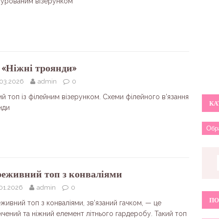
турованим візерунком
 «Ніжні троянди»
.03.2026
admin
0
й топ із філейним візерунком. Схеми філейного в’язання
КА
нди
еживний топ з конваліями
.01.2026
admin
0
ПО
ивний топ з конваліями, зв’язаний гачком, — це
нчений та ніжний елемент літнього гардеробу. Такий топ