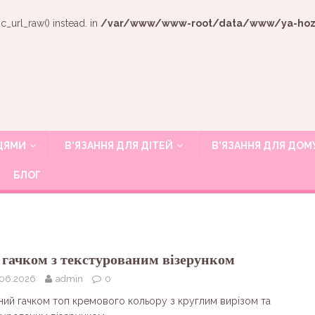
c_url_raw() instead. in
/var/www/www-root/data/www/ya-hozya
ИЦЯМИ
В’ЯЗАННЯ ДЛЯ ДІТЕЙ
В’ЯЗАННЯ ДЛЯ ДОМ
БЛОГ
 гачком з текстурованим візерунком
.06.2026
admin
0
аний гачком топ кремового кольору з круглим вирізом та