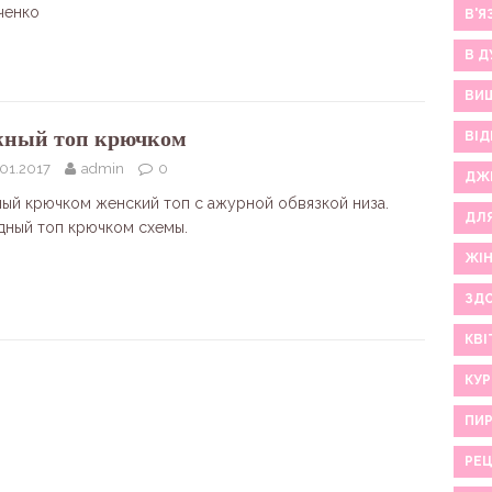
ченко
В'Я
В Д
ВИ
ный топ крючком
ВІД
01.2017
admin
0
ДЖ
ный крючком женский топ с ажурной обвязкой низа.
ДЛ
дный топ крючком схемы.
ЖІ
ЗДО
КВІ
КУР
ПИР
РЕ