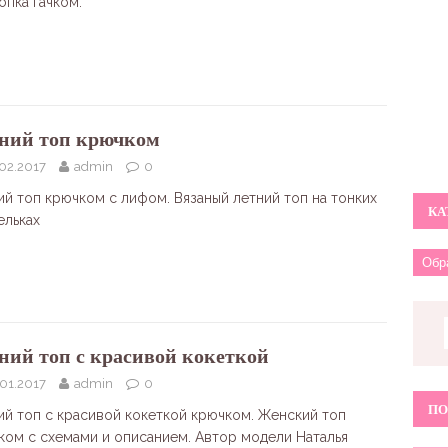
опка гачком.
ний топ крючком
02.2017
admin
0
ий топ крючком с лифом. Вязаный летний топ на тонких
КА
ельках
ний топ с красивой кокеткой
01.2017
admin
0
ПО
ий топ с красивой кокеткой крючком. Женский топ
ком с схемами и описанием. Автор модели Наталья