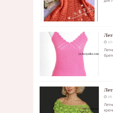
для т
Лет
07.
Летн
брет
Лет
28.
Летн
крюч