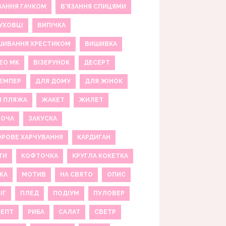
ЗАННЯ ГАЧКОМ
В'ЯЗАННЯ СПИЦЯМИ
УХОВЦІ
ВИПІЧКА
ШИВАННЯ ХРЕСТИКОМ
ВИШИВКА
ЕО МК
ВІЗЕРУНОК
ДЕСЕРТ
ЕМПЕР
ДЛЯ ДОМУ
ДЛЯ ЖІНОК
Я ПЛЯЖА
ЖАКЕТ
ЖИЛЕТ
НОЧА
ЗАКУСКА
РОВЕ ХАРЧУВАННЯ
КАРДИГАН
ТИ
КОФТОЧКА
КРУГЛА КОКЕТКА
КА
МОТИВ
НА СВЯТО
ОПИС
ІГ
ПЛЕД
ПОДІУМ
ПУЛОВЕР
ЦЕПТ
РИБА
САЛАТ
СВЕТР