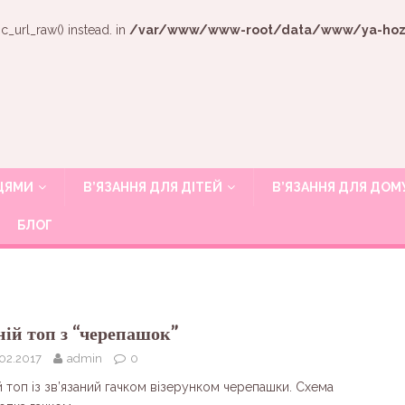
c_url_raw() instead. in
/var/www/www-root/data/www/ya-hozya
ИЦЯМИ
В’ЯЗАННЯ ДЛЯ ДІТЕЙ
В’ЯЗАННЯ ДЛЯ ДОМ
БЛОГ
ній топ з “черепашок”
02.2017
admin
0
й топ із зв’язаний гачком візерунком черепашки. Схема