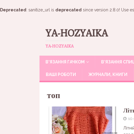
Deprecated
: sanitize_url is
deprecated
since version 2.8.0! Use es
YA-HOZYAIKA
YA-HOZYAIKA
В’ЯЗАННЯ ГАЧКОМ
В’ЯЗАННЯ СП
ВАШІ РОБОТИ
ЖУРНАЛИ, КНИГИ
топ
Літ
10.
Літні