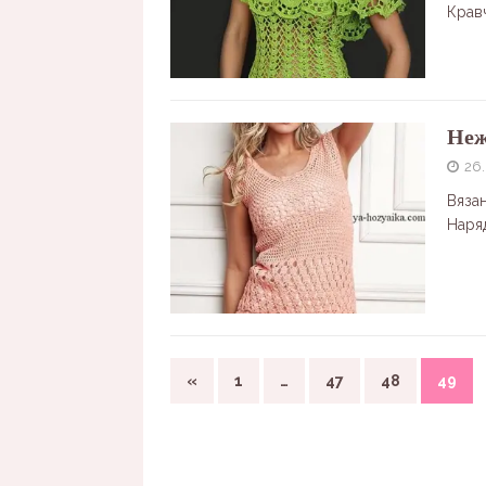
Крав
Неж
26.
Вяза
Наря
«
1
…
47
48
49