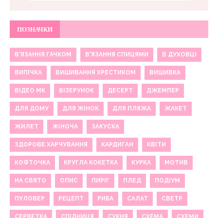
ПОЗНАЧКИ
В'ЯЗАННЯ ГАЧКОМ
В'ЯЗАННЯ СПИЦЯМИ
В ДУХОВЦІ
ВИПІЧКА
ВИШИВАННЯ ХРЕСТИКОМ
ВИШИВКА
ВІДЕО МК
ВІЗЕРУНОК
ДЕСЕРТ
ДЖЕМПЕР
ДЛЯ ДОМУ
ДЛЯ ЖІНОК
ДЛЯ ПЛЯЖА
ЖАКЕТ
ЖИЛЕТ
ЖІНОЧА
ЗАКУСКА
ЗДОРОВЕ ХАРЧУВАННЯ
КАРДИГАН
КВІТИ
КОФТОЧКА
КРУГЛА КОКЕТКА
КУРКА
МОТИВ
НА СВЯТО
ОПИС
ПИРІГ
ПЛЕД
ПОДІУМ
ПУЛОВЕР
РЕЦЕПТ
РИБА
САЛАТ
СВЕТР
СЕРВЕТКА
СПІДНИЦЯ
СУКНЯ
СХЕМА
СХЕМИ