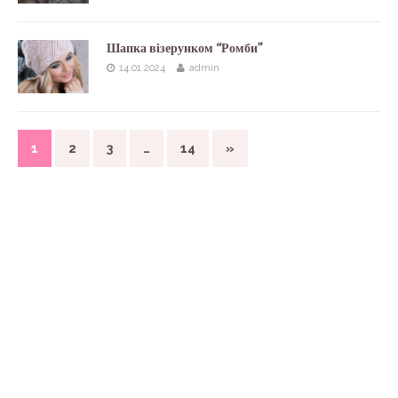
Шапка візерунком “Ромби”
14.01.2024
admin
1
2
3
…
14
»