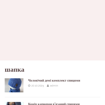
шапка
Чоловічий демі комплект спицями
20.10.2025
admin
Комір капюшон в’язаний спицями