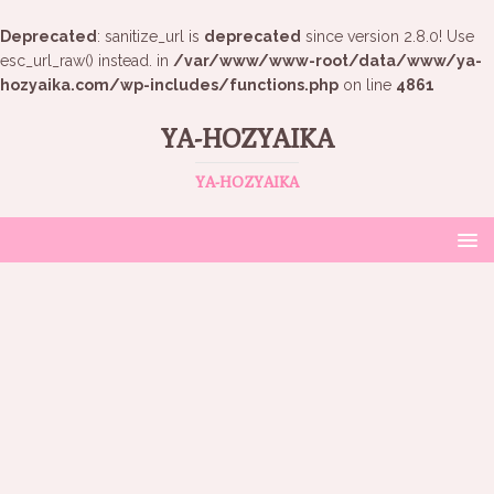
Deprecated
: sanitize_url is
deprecated
since version 2.8.0! Use
esc_url_raw() instead. in
/var/www/www-root/data/www/ya-
hozyaika.com/wp-includes/functions.php
on line
4861
YA-HOZYAIKA
YA-HOZYAIKA