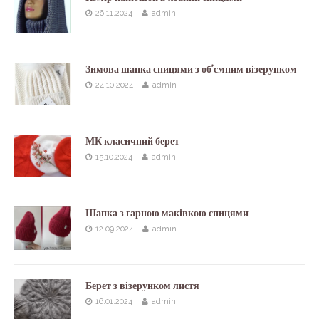
26.11.2024
admin
Зимова шапка спицями з обʼємним візерунком
24.10.2024
admin
МК класичний берет
15.10.2024
admin
Шапка з гарною маківкою спицями
12.09.2024
admin
Берет з візерунком листя
16.01.2024
admin