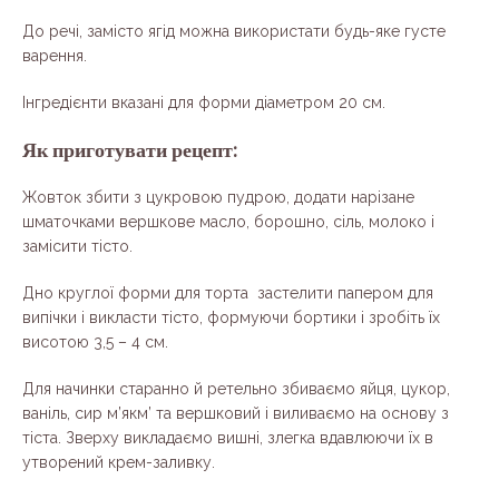
До речі, замісто ягід можна використати будь-яке густе
варення.
Інгредієнти вказані для форми діаметром 20 см.
Як приготувати рецепт:
Жовток збити з цукровою пудрою, додати нарізане
шматочками вершкове масло, борошно, сіль, молоко і
замісити тісто.
Дно круглої форми для торта застелити папером для
випічки і викласти тісто, формуючи бортики і зробіть їх
висотою 3,5 – 4 см.
Для начинки старанно й ретельно збиваємо яйця, цукор,
ваніль, сир м’якм’ та вершковий і виливаємо на основу з
тіста. Зверху викладаємо вишні, злегка вдавлюючи їх в
утворений крем-заливку.