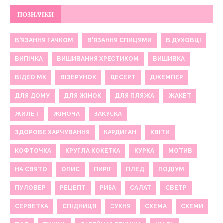
ПОЗНАЧКИ
В'ЯЗАННЯ ГАЧКОМ
В'ЯЗАННЯ СПИЦЯМИ
В ДУХОВЦІ
ВИПІЧКА
ВИШИВАННЯ ХРЕСТИКОМ
ВИШИВКА
ВІДЕО МК
ВІЗЕРУНОК
ДЕСЕРТ
ДЖЕМПЕР
ДЛЯ ДОМУ
ДЛЯ ЖІНОК
ДЛЯ ПЛЯЖА
ЖАКЕТ
ЖИЛЕТ
ЖІНОЧА
ЗАКУСКА
ЗДОРОВЕ ХАРЧУВАННЯ
КАРДИГАН
КВІТИ
КОФТОЧКА
КРУГЛА КОКЕТКА
КУРКА
МОТИВ
НА СВЯТО
ОПИС
ПИРІГ
ПЛЕД
ПОДІУМ
ПУЛОВЕР
РЕЦЕПТ
РИБА
САЛАТ
СВЕТР
СЕРВЕТКА
СПІДНИЦЯ
СУКНЯ
СХЕМА
СХЕМИ