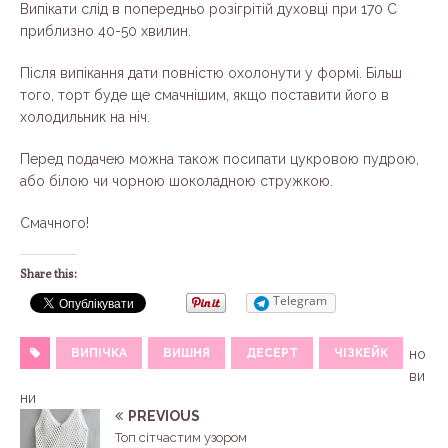
Випікати слід в попередньо розігрітій духовці при 170 С
приблизно 40-50 хвилин.
Після випікання дати повністю охолонути у формі. Більш
того, торт буде ще смачнішим, якщо поставити його в
холодильник на ніч.
Перед подачею можна також посипати цукровою пудрою,
або білою чи чорною шоколадною стружкою.
Смачного!
Share this:
Telegram
ВИПІЧКА
ВИШНЯ
ДЕСЕРТ
ЧІЗКЕЙК
но
ви
ни
PREVIOUS
Топ сітчастим узором