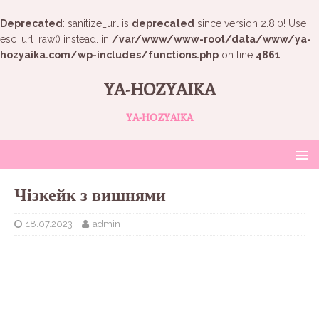
Deprecated
: sanitize_url is
deprecated
since version 2.8.0! Use
esc_url_raw() instead. in
/var/www/www-root/data/www/ya-
hozyaika.com/wp-includes/functions.php
on line
4861
YA-HOZYAIKA
YA-HOZYAIKA
Чізкейк з вишнями
18.07.2023
admin