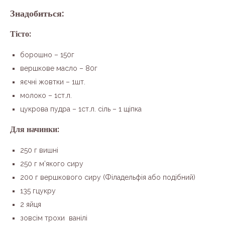
Знадобиться:
Тісто:
борошно – 150г
вершкове масло – 80г
яєчні жовтки – 1шт.
молоко – 1ст.л.
цукрова пудра – 1ст.л. сіль – 1 щіпка
Для начинки:
250 г вишні
250 г м’якого сиру
200 г вершкового сиру (Філадельфія або подібний)
135 гцукру
2 яйця
зовсім трохи ванілі