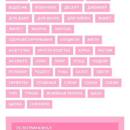
ВІДЕО МК
ВІЗЕРУНОК
ДЕСЕРТ
ДЖЕМПЕР
ДЛЯ ДОМУ
ДЛЯ ЖІНОК
ДЛЯ ПЛЯЖА
ЖАКЕТ
ЖИЛЕТ
ЖІНОЧА
ЗАКУСКА
ЗДОРОВЕ ХАРЧУВАННЯ
КАРДИГАН
КВІТИ
КОФТОЧКА
КРУГЛА КОКЕТКА
КУРКА
МОТИВ
НА СВЯТО
ОПИС
ПИРІГ
ПЛЕД
ПОДІУМ
ПУЛОВЕР
РЕЦЕПТ
РИБА
САЛАТ
СВЕТР
СЕРВЕТКА
СПІДНИЦЯ
СУКНЯ
СХЕМА
СХЕМИ
ТОП
ТУНІКА
ФІЛЕЙНАЯ ТЕХНІКА
ШАЛЬ
ШАПКА
ІЗ МОХЕРА
ТЕЛЕГРАМ КАНАЛ