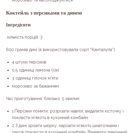
морозиво та насолоджуйтеся
Коктейль з персиками та динею
Інгредієнти
кількість порцій: 3
600 грамів дині (я використовувала сорт “Канталупа”)
4 штуки персиків
0,5 одиниці лимона (сік)
3 одиниці гілочок м’яти
морозиво за бажанням
Час приготування: близько. 5 хвилин.
1.Персики помити, розрізати навпіл, видалити кісточку і
покласти м’якоть в кухонний комбайн.
2.З дині зрізати шкірку, нарізати м’якоть шматочками і
також покласти в кухонний комбайн. Вичавити лимонний