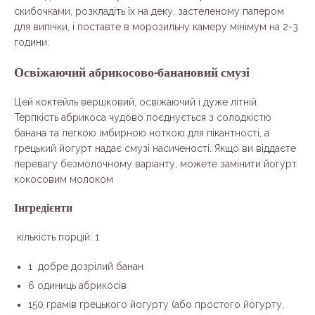
скибочками, розкладіть їх на деку, застеленому папером
для випічки, і поставте в морозильну камеру мінімум на 2-3
години.
Освіжаючий абрикосово-банановий смузі
Цей коктейль вершковий, освіжаючий і дуже літній.
Терпкість абрикоса чудово поєднується з солодкістю
банана та легкою імбирною ноткою для пікантності, а
грецький йогурт надає смузі насиченості. Якщо ви віддаєте
перевагу безмолочному варіанту, можете замінити йогурт
кокосовим молоком
Інгредієнти
кількість порцій: 1
1 добре дозрілий банан
6 одиниць абрикосів
150 грамів грецького йогурту (або простого йогурту,