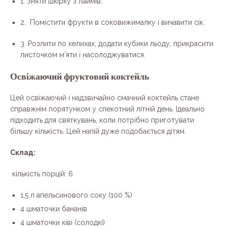
1. Зняти шкірку з лаймів.
2. Помістити фрукти в соковижималку і вичавити сік.
3. Розлити по келихах, додати кубики льоду, прикрасити
листочком м’яти і насолоджуватися.
Освіжаючий фруктовий коктейль
Цей освіжаючий і надзвичайно смачний коктейль стане
справжнім порятунком у спекотний літній день. Ідеально
підходить для святкувань, коли потрібно приготувати
більшу кількість. Цей напій дуже подобається дітям.
Склад:
кількість порцій: 6
1,5 л апельсинового соку (100 %)
4 шматочки бананів
4 шматочки ківі (солодкі)