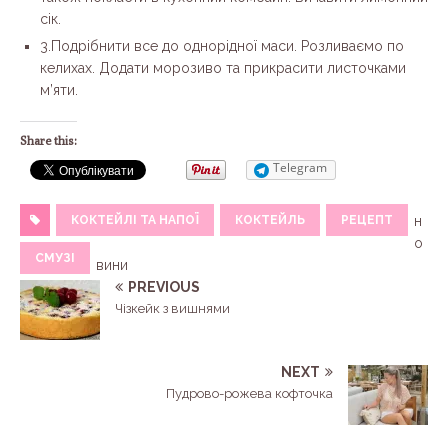
сік.
3.Подрібнити все до однорідної маси. Розливаємо по
келихах. Додати морозиво та прикрасити листочками
м’яти.
Share this:
Telegram
КОКТЕЙЛІ ТА НАПОЇ
КОКТЕЙЛЬ
РЕЦЕПТ
н
о
СМУЗІ
вини
PREVIOUS
Чізкейк з вишнями
NEXT
Пудрово-рожева кофточка