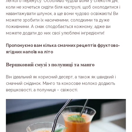
легкого перекусу. Особливо чудові вони у спекотні дні,
коли не хочеться сидіти біля каструлі, щоб охолодитися і
навантажувати шлунок, а ще вони чудово освіжають! Ви
можете зробити їх насиченими, солодкими та дуже
поживними. А смак сподобається кожному, адже ви
можете додати до них свої улюблені інгредієнти!
Пропонуємо вам кілька смачних рецептів фруктово-
ягідних напоїв на літо
Вершковий смузі з полуниці та манго
Він ідеальний як корисний десерт, а також як швидкий і
смачний сніданок. Манго та кокосове молоко додають
вершковості, а полуниця – свіжості.