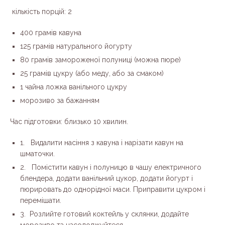
кількість порцій: 2
400 грамів кавуна
125 грамів натурального йогурту
80 грамів замороженої полуниці (можна пюре)
25 грамів цукру (або меду, або за смаком)
1 чайна ложка ванільного цукру
морозиво за бажанням
Час підготовки: близько 10 хвилин.
1. Видалити насіння з кавуна і нарізати кавун на
шматочки.
2. Помістити кавун і полуницю в чашу електричного
блендера, додати ванільний цукор, додати йогурт і
пюрировать до однорідної маси. Приправити цукром і
перемішати.
3. Розлийте готовий коктейль у склянки, додайте