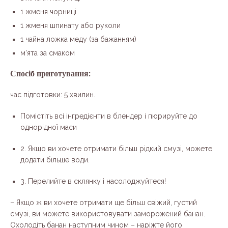
1 жменя чорниці
1 жменя шпинату або руколи
1 чайна ложка меду (за бажанням)
м’ята за смаком
Спосіб приготування:
час підготовки: 5 хвилин.
Помістіть всі інгредієнти в блендер і пюрируйте до
однорідної маси
2. Якщо ви хочете отримати більш рідкий смузі, можете
додати більше води.
3. Перелийте в склянку і насолоджуйтеся!
– Якщо ж ви хочете отримати ще більш свіжий, густий
смузі, ви можете використовувати заморожений банан.
Охолодіть банан наступним чином – наріжте його