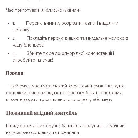
Час приготування: близько 5 хвилин.
1. Персик вимити, розрізати навпіл і видалити
кісточку.
2. Покладіть персик, вишню та мигдальне молоко в
чашу блендера.
3. Збийте пюре до однорідної консистенції і
спробуйте на смак!
Поради:
– Цей смузі має дуже свіжий, фруктовий смак і не надто
солодкий. Якщо ви віддаєте перевагу більш солодкому,
можете додати трохи кленового сиропу або меду.
Поживний ягідний коктейль
Швидкорозчинний смузі з бананів та полуниці – смачний,
натурально солодкий та поживний.