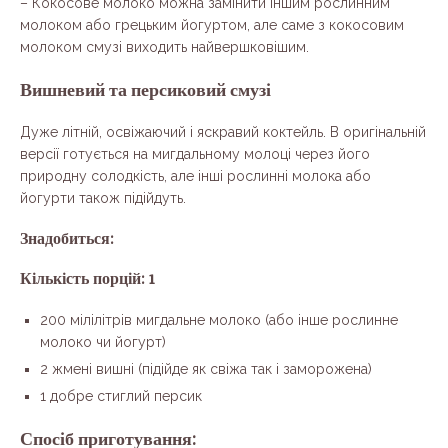
– Кокосове молоко можна замінити іншим рослинним
молоком або грецьким йогуртом, але саме з кокосовим
молоком смузі виходить найвершковішим.
Вишневий та персиковий смузі
Дуже літній, освіжаючий і яскравий коктейль. В оригінальній
версії готується на мигдальному молоці через його
природну солодкість, але інші рослинні молока або
йогурти також підійдуть.
Знадобиться:
Кількість порцій: 1
200 мілілітрів мигдальне молоко (або інше рослинне
молоко чи йогурт)
2 жмені вишні (підійде як свіжа так і заморожена)
1 добре стиглий персик
Спосіб приготування: