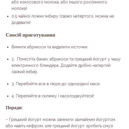
або кокосового молока, або іншого рослинного
молока)
0,5 чайної ложки імбиру (свіжо натертого, можна не
додавати)
Спосіб приготування
Вимити абрикоси та видалити кісточки.
2. Помістіть банан, абрикоси та грецький йогурт у чашу
електричного блендера. Додайте дрібно натертий
свіжий імбир.
3. Перебийте все в пюре до однорідної маси.
4. Перелийте в склянку і насолоджуйтеся!
Поради:
– Грецький йогурт можна замінити звичайним йогуртом
або навіть кефіром, але грецький йогурт зробить смузі