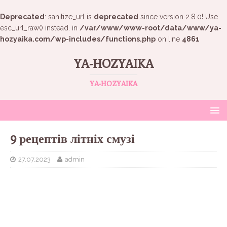
Deprecated
: sanitize_url is
deprecated
since version 2.8.0! Use
esc_url_raw() instead. in
/var/www/www-root/data/www/ya-
hozyaika.com/wp-includes/functions.php
on line
4861
YA-HOZYAIKA
YA-HOZYAIKA
9 рецептів літніх смузі
27.07.2023
admin