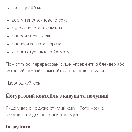
на склянку 400 мл:
200 мл апельсинового соку
0,5 очищеного апельсина
1 персик без шкірки
1 невелика терта морква;
2 ст.л. натурального йогурту
Помістіть всі перераховані вище інгредієнти в блендер або
кухонний комбайн і змішайте до однорідної маси.
Насолоджуйтесь!
Йогуртовий коктейль з кавуна та полуниці
Якщо у вас є не дуже стиглий кавун, його можна
використати для освіжаючого смузі.
Інгредієнти