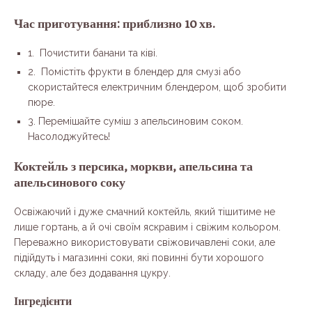
Час приготування: приблизно 10 хв.
1. Почистити банани та ківі.
2. Помістіть фрукти в блендер для смузі або
скористайтеся електричним блендером, щоб зробити
пюре.
3. Перемішайте суміш з апельсиновим соком.
Насолоджуйтесь!
Коктейль з персика, моркви, апельсина та
апельсинового соку
Освіжаючий і дуже смачний коктейль, який тішитиме не
лише гортань, а й очі своїм яскравим і свіжим кольором.
Переважно використовувати свіжовичавлені соки, але
підійдуть і магазинні соки, які повинні бути хорошого
складу, але без додавання цукру.
Інгредієнти