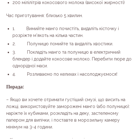
200 мілілітрів кокосового молока (високої жирності)
Час приготування: близько 5 хвилин.
1. Вимийте манго почистіть, видаліть кісточку і
розріжте м’якоть на кілька частин.
2. Полуницю помийте та видаліть хвостики.
3. Покладіть манго та полуницю в електричний
блендер і додайте кокосове молоко. Перебити пюре до
однорідної маси.
4. Розливаємо по келихах і насолоджуємося!
Порада:
– Якщо ви хочете отримати густіший смузі, що висить на
ложці, використовуйте заморожені манго (або полуницю):
наріжте їх кубиками, розкладіть на деку, застеленому
папером для випічки, і поставте в морозильну камеру
мінімум на 3-4 години.