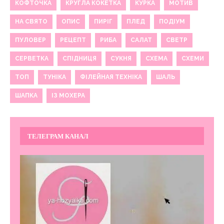
КОФТОЧКА
КРУГЛА КОКЕТКА
КУРКА
МОТИВ
НА СВЯТО
ОПИС
ПИРІГ
ПЛЕД
ПОДІУМ
ПУЛОВЕР
РЕЦЕПТ
РИБА
САЛАТ
СВЕТР
СЕРВЕТКА
СПІДНИЦЯ
СУКНЯ
СХЕМА
СХЕМИ
ТОП
ТУНІКА
ФІЛЕЙНАЯ ТЕХНІКА
ШАЛЬ
ШАПКА
ІЗ МОХЕРА
ТЕЛЕГРАМ КАНАЛ