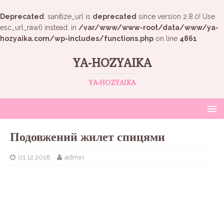
Deprecated
: sanitize_url is
deprecated
since version 2.8.0! Use
esc_url_raw() instead. in
/var/www/www-root/data/www/ya-
hozyaika.com/wp-includes/functions.php
on line
4861
YA-HOZYAIKA
YA-HOZYAIKA
Подовжений жилет спицями
01.12.2018
admin