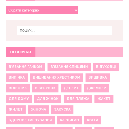
ПОЗНАЧКИ
В'ЯЗАННЯ ГАЧКОМ
В'ЯЗАННЯ СПИЦЯМИ
В ДУХОВЦІ
ВИПІЧКА
ВИШИВАННЯ ХРЕСТИКОМ
ВИШИВКА
ВІДЕО МК
ВІЗЕРУНОК
ДЕСЕРТ
ДЖЕМПЕР
ДЛЯ ДОМУ
ДЛЯ ЖІНОК
ДЛЯ ПЛЯЖА
ЖАКЕТ
ЖИЛЕТ
ЖІНОЧА
ЗАКУСКА
ЗДОРОВЕ ХАРЧУВАННЯ
КАРДИГАН
КВІТИ