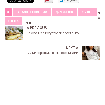
В'ЯЗАННЯ СПИЦЯМИ
ДЛЯ ЖІНОК
ЖИЛЕТ
н
о
СХЕМА
вини
PREVIOUS
Кокосанка с йогуртовой прослойкой
NEXT
Белый короткий джемпер спицами