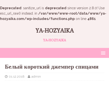
Deprecated
: sanitize_url is
deprecated
since version 2.8.0! Use
esc_url_raw() instead. in
/var/www/www-root/data/www/ya-
hozyaika.com/wp-includes/functions.php
on line
4861
YA-HOZYAIKA
YA-HOZYAIKA
Белый короткий джемпер спицами
01.12.2018
admin