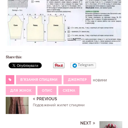
Share this:
Telegram
В'ЯЗАННЯ СПИЦЯМИ
ДЖЕМПЕР
новини
ДЛЯ ЖІНОК
ОПИС
СХЕМА
PREVIOUS
Подовжений жилет спицями
NEXT