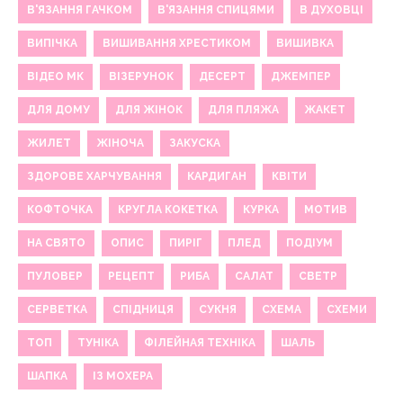
В'ЯЗАННЯ ГАЧКОМ
В'ЯЗАННЯ СПИЦЯМИ
В ДУХОВЦІ
ВИПІЧКА
ВИШИВАННЯ ХРЕСТИКОМ
ВИШИВКА
ВІДЕО МК
ВІЗЕРУНОК
ДЕСЕРТ
ДЖЕМПЕР
ДЛЯ ДОМУ
ДЛЯ ЖІНОК
ДЛЯ ПЛЯЖА
ЖАКЕТ
ЖИЛЕТ
ЖІНОЧА
ЗАКУСКА
ЗДОРОВЕ ХАРЧУВАННЯ
КАРДИГАН
КВІТИ
КОФТОЧКА
КРУГЛА КОКЕТКА
КУРКА
МОТИВ
НА СВЯТО
ОПИС
ПИРІГ
ПЛЕД
ПОДІУМ
ПУЛОВЕР
РЕЦЕПТ
РИБА
САЛАТ
СВЕТР
СЕРВЕТКА
СПІДНИЦЯ
СУКНЯ
СХЕМА
СХЕМИ
ТОП
ТУНІКА
ФІЛЕЙНАЯ ТЕХНІКА
ШАЛЬ
ШАПКА
ІЗ МОХЕРА