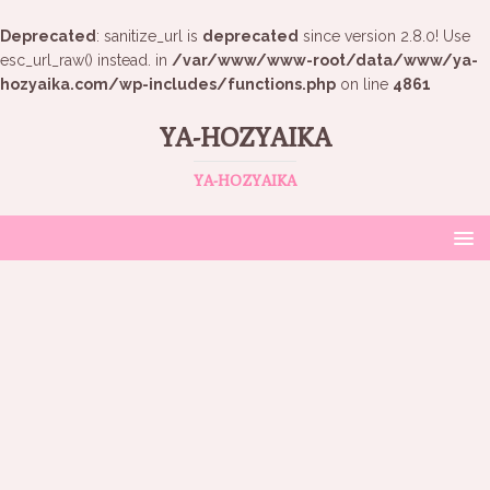
Deprecated
: sanitize_url is
deprecated
since version 2.8.0! Use
esc_url_raw() instead. in
/var/www/www-root/data/www/ya-
hozyaika.com/wp-includes/functions.php
on line
4861
YA-HOZYAIKA
YA-HOZYAIKA