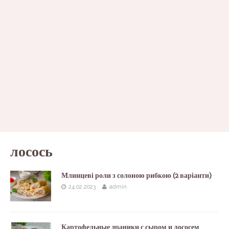
лосось
Млинцеві роли з солоною рибкою (2 варіанти)
24.02.2023
admin
Картофельные драники с сыром и лососем