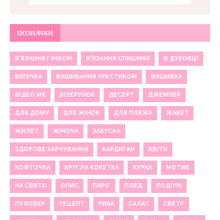
ПОЗНАЧКИ
В'ЯЗАННЯ ГАЧКОМ
В'ЯЗАННЯ СПИЦЯМИ
В ДУХОВЦІ
ВИПІЧКА
ВИШИВАННЯ ХРЕСТИКОМ
ВИШИВКА
ВІДЕО МК
ВІЗЕРУНОК
ДЕСЕРТ
ДЖЕМПЕР
ДЛЯ ДОМУ
ДЛЯ ЖІНОК
ДЛЯ ПЛЯЖА
ЖАКЕТ
ЖИЛЕТ
ЖІНОЧА
ЗАКУСКА
ЗДОРОВЕ ХАРЧУВАННЯ
КАРДИГАН
КВІТИ
КОФТОЧКА
КРУГЛА КОКЕТКА
КУРКА
МОТИВ
НА СВЯТО
ОПИС
ПИРІГ
ПЛЕД
ПОДІУМ
ПУЛОВЕР
РЕЦЕПТ
РИБА
САЛАТ
СВЕТР