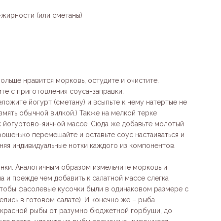
-жирности (или сметаны)
больше нравится морковь, остудите и очистите.
те с приготовления соуса-заправки.
ожите йогурт (сметану) и всыпьте к нему натертые не
змять обычной вилкой.) Также на мелкой терке
к йогуртово-яичной массе. Сюда же добавьте молотый
рошенько перемешайте и оставьте соус настаиваться и
няя индивидуальные нотки каждого из компонентов.
нки. Аналогичным образом измельчите морковь и
а и прежде чем добавить к салатной массе слегка
 чтобы фасолевые кусочки были в одинаковом размере с
ись в готовом салате). И конечно же – рыба.
 красной рыбы от разумно бюджетной горбуши, до