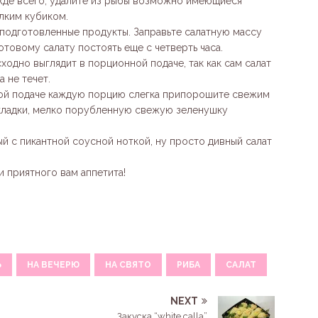
жде всего, удалите из рыбы возможно имеющиеся
лким кубиком.
подготовленные продукты. Заправьте салатную массу
отовому салату постоять еще с четверть часа.
одно выглядит в порционной подаче, так как сам салат
 не течет.
ной подаче каждую порцию слегка припорошите свежим
кладки, мелко порубленную свежую зеленушку
ый с пикантной соусной ноткой, ну просто дивный салат
 приятного вам аппетита!
Ь
НА ВЕЧЕРЮ
НА СВЯТО
РИБА
САЛАТ
NEXT
Закуска “white calla”