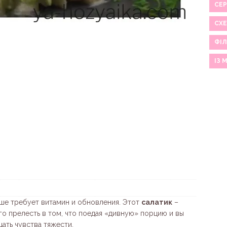
СЕР
СХ
ФІЛ
ІЗ 
ше требует витамин и обновления. Этот
салатик
–
го прелесть в том, что поедая «дивную» порцию и вы
ать чувства тяжести.