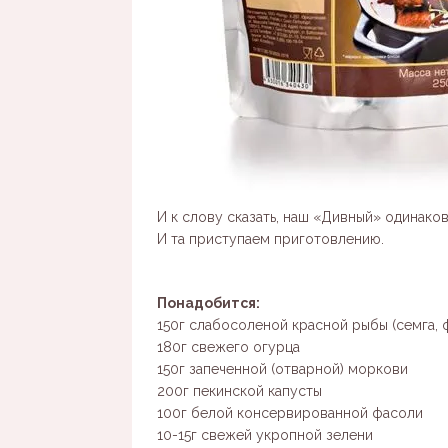
И к слову сказать, наш «Дивный» одинако
И та приступаем приготовлению.
Понадобится:
150г слабосоленой красной рыбы (семга, ф
180г свежего огурца
150г запеченной (отварной) моркови
200г пекинской капусты
100г белой консервированной фасоли
10-15г свежей укропной зелени