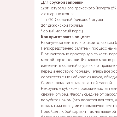
Для соусной заправки:
120г натурального греческого йогурта 2%
2 отварных желтка
1шт (70г) соленый бочковой огурец
20г дижонской горчицы
Черный молотый перец
Как приготовить рецепт:
Накануне запеките или отварите, как вам 
Непосредственно салатный процесс начни
В относительно просторную емкость перел
мелкой терке желтки. (Их также можно ра
измельчите соленый огурчик и отправьте 
перец и неострую горчицу. Теперь все хо
соответственно набираться вкуса, объеди
Самое время заняться салатной массой.
Некрупным кубиком порежьте листья пеки
свежий огурец. Фасоль сцедите от рассол
порубите ножом (это делается для того,
остальными овощами и гармонично смотрел
Подойдет любой вариант, так называемой