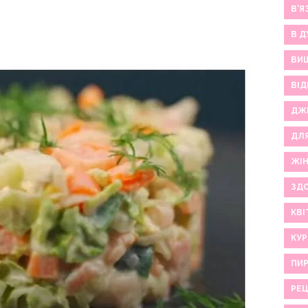
В'Я
В Д
ВИ
ВІД
ДЖ
ДЛ
ЖІ
ЗДО
КВІ
КУР
ПИР
РЕ