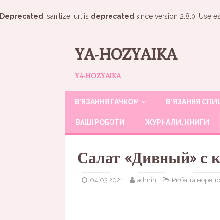
Deprecated
: sanitize_url is
deprecated
since version 2.8.0! Use es
YA-HOZYAIKA
YA-HOZYAIKA
В’ЯЗАННЯ ГАЧКОМ
В’ЯЗАННЯ СП
ВАШІ РОБОТИ
ЖУРНАЛИ, КНИГИ
Салат «Дивный» с 
04.03.2021
admin
Риба та мореп