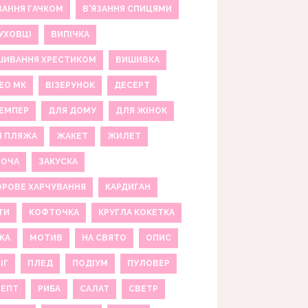
ЗАННЯ ГАЧКОМ
В'ЯЗАННЯ СПИЦЯМИ
УХОВЦІ
ВИПІЧКА
ШИВАННЯ ХРЕСТИКОМ
ВИШИВКА
ЕО МК
ВІЗЕРУНОК
ДЕСЕРТ
ЕМПЕР
ДЛЯ ДОМУ
ДЛЯ ЖІНОК
Я ПЛЯЖА
ЖАКЕТ
ЖИЛЕТ
НОЧА
ЗАКУСКА
РОВЕ ХАРЧУВАННЯ
КАРДИГАН
ТИ
КОФТОЧКА
КРУГЛА КОКЕТКА
КА
МОТИВ
НА СВЯТО
ОПИС
ІГ
ПЛЕД
ПОДІУМ
ПУЛОВЕР
ЦЕПТ
РИБА
САЛАТ
СВЕТР