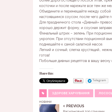
более дорогостоящего лосося. Итак, пре
косточки и после нарежьте все тем же ме
Объедините и перемешайте между собой 
настоявшимся соусом, после чего дайте г
Для праздничного стола «Дивный» превосх
хорошо держит форму, и соусная заправка
Финальный штрих – зелень. При порцион
укропом. При отсутствии порционной вы
подмешайте к самой салатной массе.
Легкий и сочный, слегка хрустящий… нежн
готов!
Побольше дивных рецептов в вашу весну и
Share this:
Telegram
ЗДОРОВЕ ХАРЧУВАННЯ
ЛОСОС
новини
PREVIOUS
Васильковый топ спицами