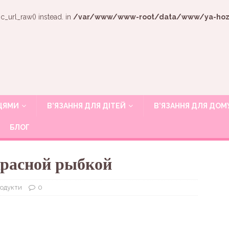
c_url_raw() instead. in
/var/www/www-root/data/www/ya-hozya
ИЦЯМИ
В’ЯЗАННЯ ДЛЯ ДІТЕЙ
В’ЯЗАННЯ ДЛЯ ДОМ
БЛОГ
красной рыбкой
родукти
0