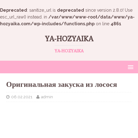
Deprecated
: sanitize_url is
deprecated
since version 2.8.0! Use
esc_url_raw() instead. in
/var/www/www-root/data/www/ya-
hozyaika.com/wp-includes/functions.php
on line
4861
YA-HOZYAIKA
YA-HOZYAIKA
Оригинальная закуска из лосося
06.02.2021
admin