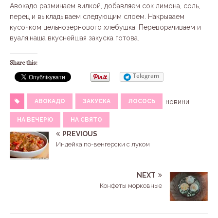
Авокадо разминаем вилкой, добавляем сок лимона, соль,
перец и выкладываем следующим слоем. Накрываем
кусочком цельнозернового хлебушка. Переворачиваем и
вуаля,наша вкуснейшая закуска готова.
Share this:
Telegram
АВОКАДО
ЗАКУСКА
ЛОСОСЬ
новини
НА ВЕЧЕРЮ
НА СВЯТО
PREVIOUS
Индейка по-венгерски с луком
NEXT
Конфеты морковные