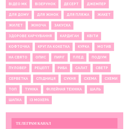
ВІДЕО МК
ВІЗЕРУНОК
ДЕСЕРТ
ДЖЕМПЕР
ДЛЯ ДОМУ
ДЛЯ ЖІНОК
ДЛЯ ПЛЯЖА
ЖАКЕТ
ЖИЛЕТ
ЖІНОЧА
ЗАКУСКА
ЗДОРОВЕ ХАРЧУВАННЯ
КАРДИГАН
КВІТИ
КОФТОЧКА
КРУГЛА КОКЕТКА
КУРКА
МОТИВ
НА СВЯТО
ОПИС
ПИРІГ
ПЛЕД
ПОДІУМ
ПУЛОВЕР
РЕЦЕПТ
РИБА
САЛАТ
СВЕТР
СЕРВЕТКА
СПІДНИЦЯ
СУКНЯ
СХЕМА
СХЕМИ
ТОП
ТУНІКА
ФІЛЕЙНАЯ ТЕХНІКА
ШАЛЬ
ШАПКА
ІЗ МОХЕРА
ТЕЛЕГРАМ КАНАЛ