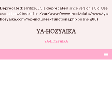
Deprecated
: sanitize_url is
deprecated
since version 2.8.0! Use
esc_url_raw() instead. in
/var/www/www-root/data/www/ya-
hozyaika.com/wp-includes/functions.php
on line
4861
YA-HOZYAIKA
YA-HOZYAIKA