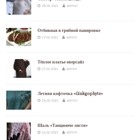
28.02.2021
admin
Отбивная в грибной панировке
27.02.2021
admin
Тёплое платье оверсайз
27.02.2021
admin
Летняя кофточка «Ginkgophyte»
25.02.2021
admin
Шаль «Танцююче листя»
23.02.2021
admin