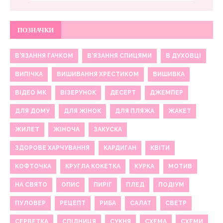
ПОЗНАЧКИ
В'ЯЗАННЯ ГАЧКОМ
В'ЯЗАННЯ СПИЦЯМИ
В ДУХОВЦІ
ВИПІЧКА
ВИШИВАННЯ ХРЕСТИКОМ
ВИШИВКА
ВІДЕО МК
ВІЗЕРУНОК
ДЕСЕРТ
ДЖЕМПЕР
ДЛЯ ДОМУ
ДЛЯ ЖІНОК
ДЛЯ ПЛЯЖА
ЖАКЕТ
ЖИЛЕТ
ЖІНОЧА
ЗАКУСКА
ЗДОРОВЕ ХАРЧУВАННЯ
КАРДИГАН
КВІТИ
КОФТОЧКА
КРУГЛА КОКЕТКА
КУРКА
МОТИВ
НА СВЯТО
ОПИС
ПИРІГ
ПЛЕД
ПОДІУМ
ПУЛОВЕР
РЕЦЕПТ
РИБА
САЛАТ
СВЕТР
СЕРВЕТКА
СПІДНИЦЯ
СУКНЯ
СХЕМА
СХЕМИ