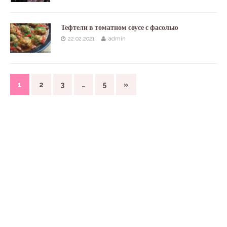
Тефтели в томатном соусе с фасолью
22.02.2021
admin
1
2
3
…
5
»