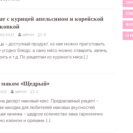
СЕР
СХ
ат с курицей апельсином и корейской
ФІЛ
ковкой
.02.2017
admin
0
ІЗ 
ца – доступный продукт, из нее можно приготовить
е угодно блюдо, а само мясо можно отварить, запечь,
рить и т.д. По рецептам из куриного мяса
[…]
с маком «Щедрый»
2017
admin
0
на десерт маковый кекс. Предлагаемый рецепт –
ая находка для любителей маковых вкусностей.
шая начинка – щедрое количество мака гармонично
но изюмом и орехами.
[…]