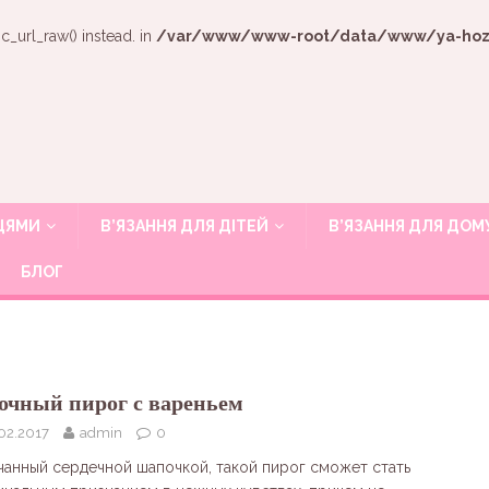
c_url_raw() instead. in
/var/www/www-root/data/www/ya-hozya
ИЦЯМИ
В’ЯЗАННЯ ДЛЯ ДІТЕЙ
В’ЯЗАННЯ ДЛЯ ДОМ
БЛОГ
очный пирог с вареньем
02.2017
admin
0
чанный сердечной шапочкой, такой пирог сможет стать