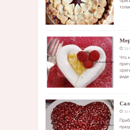
ориг
толь
Мер
13.
Что 
приг
ориг
виде
Сал
12.
Приб
праз