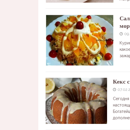
Сал
мор
09
Кури
како
зажа
Кекс 
07.02.
Сегодня 
настоящ
Богатей
дополне