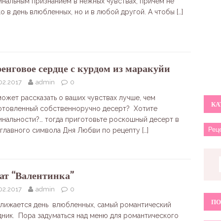
инальным признанием в нежных чувствах, причем не
ко в день влюбленных, но и в любой другой. А чтобы
[…]
енговое сердце с курдом из маракуйи
02.2017
admin
0
может рассказать о ваших чувствах лучше, чем
КА
отовленный собственноручно десерт? Хотите
инальности?… тогда приготовьте роскошный десерт в
 главного символа Дня Любви по рецепту
[…]
ат “Валентинка”
02.2017
admin
0
ПО
лижается день влюбленных, самый романтический
дник. Пора задуматься над меню для романтического