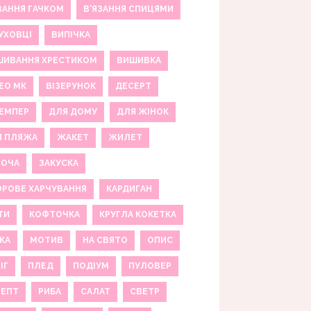
ЗАННЯ ГАЧКОМ
В'ЯЗАННЯ СПИЦЯМИ
УХОВЦІ
ВИПІЧКА
ШИВАННЯ ХРЕСТИКОМ
ВИШИВКА
ЕО МК
ВІЗЕРУНОК
ДЕСЕРТ
ЕМПЕР
ДЛЯ ДОМУ
ДЛЯ ЖІНОК
Я ПЛЯЖА
ЖАКЕТ
ЖИЛЕТ
НОЧА
ЗАКУСКА
РОВЕ ХАРЧУВАННЯ
КАРДИГАН
ТИ
КОФТОЧКА
КРУГЛА КОКЕТКА
КА
МОТИВ
НА СВЯТО
ОПИС
ІГ
ПЛЕД
ПОДІУМ
ПУЛОВЕР
ЦЕПТ
РИБА
САЛАТ
СВЕТР