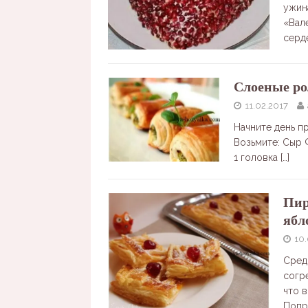
ужин
«Вал
серд
Слоеные ро
11.02.2017
Начните день п
Возьмите: Сыр 
1 головка
[…]
Пир
ябл
10.
Сред
согр
что 
Попр