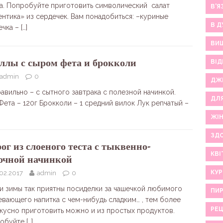
а. Попробуйте приготовить символический салат
В'Я
ентика» из сердечек. Вам понадобиться: –куриные
В Д
ечка –
[…]
ВИ
ллы с сыром фета и брокколи
ВІД
admin
0
ДЖ
равильно – с сытного завтрака с полезной начинкой.
ДЛ
Фета – 120г Брокколи – 1 средний вилок Лук репчатый –
ЖІ
ЗДО
ог из слоеного теста с тыквенно-
КВІ
очной начинкой
КУР
02.2017
admin
0
и зимы так приятны посиделки за чашечкой любимого
ПИР
евающего напитка с чем-нибудь сладким… , тем более
РЕ
вкусно приготовить можно и из простых продуктов.
обуйте
[…]