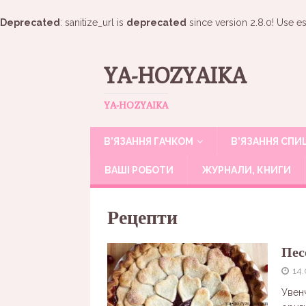
Deprecated
: sanitize_url is
deprecated
since version 2.8.0! Use es
YA-HOZYAIKA
YA-HOZYAIKA
В’ЯЗАННЯ ГАЧКОМ
В’ЯЗАННЯ СП
ВАШІ РОБОТИ
ЖУРНАЛИ, КНИГИ
Рецепти
Пес
14.
Увен