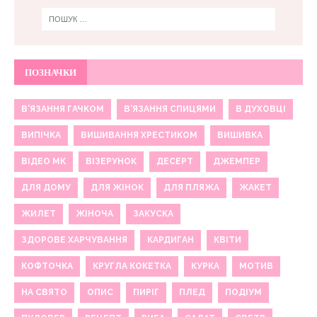
ПОЗНАЧКИ
В'ЯЗАННЯ ГАЧКОМ
В'ЯЗАННЯ СПИЦЯМИ
В ДУХОВЦІ
ВИПІЧКА
ВИШИВАННЯ ХРЕСТИКОМ
ВИШИВКА
ВІДЕО МК
ВІЗЕРУНОК
ДЕСЕРТ
ДЖЕМПЕР
ДЛЯ ДОМУ
ДЛЯ ЖІНОК
ДЛЯ ПЛЯЖА
ЖАКЕТ
ЖИЛЕТ
ЖІНОЧА
ЗАКУСКА
ЗДОРОВЕ ХАРЧУВАННЯ
КАРДИГАН
КВІТИ
КОФТОЧКА
КРУГЛА КОКЕТКА
КУРКА
МОТИВ
НА СВЯТО
ОПИС
ПИРІГ
ПЛЕД
ПОДІУМ