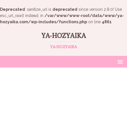
Deprecated
: sanitize_url is
deprecated
since version 2.8.0! Use
esc_url_raw() instead. in
/var/www/www-root/data/www/ya-
hozyaika.com/wp-includes/functions.php
on line
4861
YA-HOZYAIKA
YA-HOZYAIKA