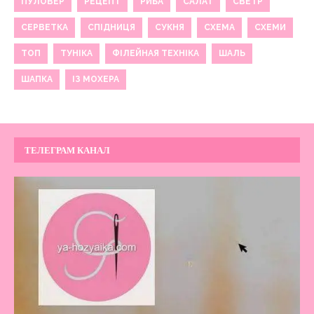
ПУЛОВЕР
РЕЦЕПТ
РИБА
САЛАТ
СВЕТР
СЕРВЕТКА
СПІДНИЦЯ
СУКНЯ
СХЕМА
СХЕМИ
ТОП
ТУНІКА
ФІЛЕЙНАЯ ТЕХНІКА
ШАЛЬ
ШАПКА
ІЗ МОХЕРА
ТЕЛЕГРАМ КАНАЛ