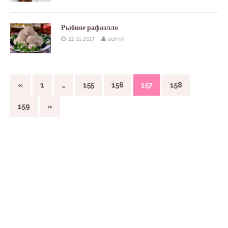
Рыбное рафаэлло
22.01.2017
admin
«
1
…
155
156
157
158
159
»