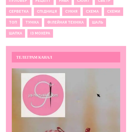
ПУЛОВЕР
РЕЦЕПТ
РИБА
САЛАТ
СВЕТР
СЕРВЕТКА
СПІДНИЦЯ
СУКНЯ
СХЕМА
СХЕМИ
ТОП
ТУНІКА
ФІЛЕЙНАЯ ТЕХНІКА
ШАЛЬ
ШАПКА
ІЗ МОХЕРА
ТЕЛЕГРАМ КАНАЛ