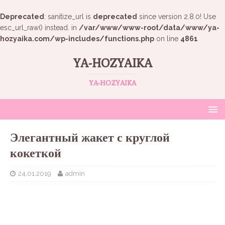
Deprecated
: sanitize_url is
deprecated
since version 2.8.0! Use
esc_url_raw() instead. in
/var/www/www-root/data/www/ya-
hozyaika.com/wp-includes/functions.php
on line
4861
YA-HOZYAIKA
YA-HOZYAIKA
Элегантный жакет с круглой
кокеткой
24.01.2019
admin