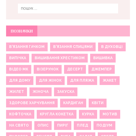
ПОЗНАЧКИ
В'ЯЗАННЯ ГАЧКОМ
В'ЯЗАННЯ СПИЦЯМИ
В ДУХОВЦІ
ВИПІЧКА
ВИШИВАННЯ ХРЕСТИКОМ
ВИШИВКА
ВІДЕО МК
ВІЗЕРУНОК
ДЕСЕРТ
ДЖЕМПЕР
ДЛЯ ДОМУ
ДЛЯ ЖІНОК
ДЛЯ ПЛЯЖА
ЖАКЕТ
ЖИЛЕТ
ЖІНОЧА
ЗАКУСКА
ЗДОРОВЕ ХАРЧУВАННЯ
КАРДИГАН
КВІТИ
КОФТОЧКА
КРУГЛА КОКЕТКА
КУРКА
МОТИВ
НА СВЯТО
ОПИС
ПИРІГ
ПЛЕД
ПОДІУМ