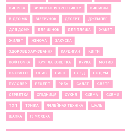
ВИПІЧКА
ВИШИВАННЯ ХРЕСТИКОМ
ВИШИВКА
ВІДЕО МК
ВІЗЕРУНОК
ДЕСЕРТ
ДЖЕМПЕР
ДЛЯ ДОМУ
ДЛЯ ЖІНОК
ДЛЯ ПЛЯЖА
ЖАКЕТ
ЖИЛЕТ
ЖІНОЧА
ЗАКУСКА
ЗДОРОВЕ ХАРЧУВАННЯ
КАРДИГАН
КВІТИ
КОФТОЧКА
КРУГЛА КОКЕТКА
КУРКА
МОТИВ
НА СВЯТО
ОПИС
ПИРІГ
ПЛЕД
ПОДІУМ
ПУЛОВЕР
РЕЦЕПТ
РИБА
САЛАТ
СВЕТР
СЕРВЕТКА
СПІДНИЦЯ
СУКНЯ
СХЕМА
СХЕМИ
ТОП
ТУНІКА
ФІЛЕЙНАЯ ТЕХНІКА
ШАЛЬ
ШАПКА
ІЗ МОХЕРА