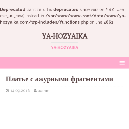
Deprecated
: sanitize_url is
deprecated
since version 2.8.0! Use
esc_url_raw() instead. in
/var/www/www-root/data/www/ya-
hozyaika.com/wp-includes/functions.php
on line
4861
YA-HOZYAIKA
YA-HOZYAIKA
Платье с ажурными фрагментами
14.09.2018
admin