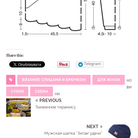
Share this:
Telegram
ВЯЗАНИЕ СПИЦАМИ И КРЮЧКОМ
ДЛЯ ЖІНОК
но
ви
СУКНЯ
СХЕМА
ни
PREVIOUS
Тыквенное тирамису
NEXT
Мужская шапка “Зигзаг удачи”