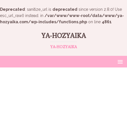
Deprecated
: sanitize_url is
deprecated
since version 2.8.0! Use
esc_url_raw() instead. in
/var/www/www-root/data/www/ya-
hozyaika.com/wp-includes/functions.php
on line
4861
YA-HOZYAIKA
YA-HOZYAIKA