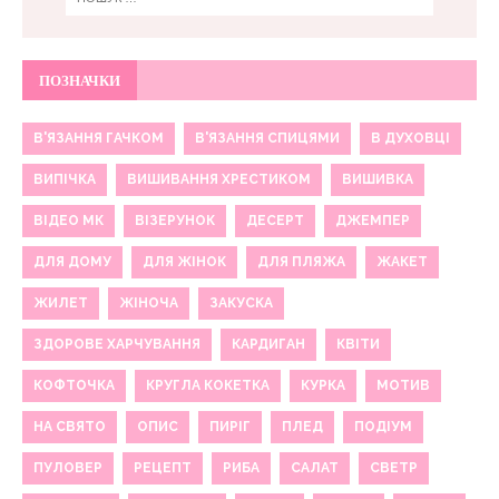
ПОЗНАЧКИ
В'ЯЗАННЯ ГАЧКОМ
В'ЯЗАННЯ СПИЦЯМИ
В ДУХОВЦІ
ВИПІЧКА
ВИШИВАННЯ ХРЕСТИКОМ
ВИШИВКА
ВІДЕО МК
ВІЗЕРУНОК
ДЕСЕРТ
ДЖЕМПЕР
ДЛЯ ДОМУ
ДЛЯ ЖІНОК
ДЛЯ ПЛЯЖА
ЖАКЕТ
ЖИЛЕТ
ЖІНОЧА
ЗАКУСКА
ЗДОРОВЕ ХАРЧУВАННЯ
КАРДИГАН
КВІТИ
КОФТОЧКА
КРУГЛА КОКЕТКА
КУРКА
МОТИВ
НА СВЯТО
ОПИС
ПИРІГ
ПЛЕД
ПОДІУМ
ПУЛОВЕР
РЕЦЕПТ
РИБА
САЛАТ
СВЕТР