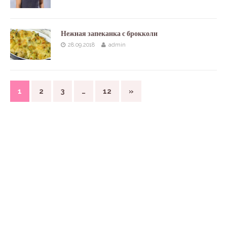
Нежная запеканка с брокколи
28.09.2018
admin
1
2
3
…
12
»