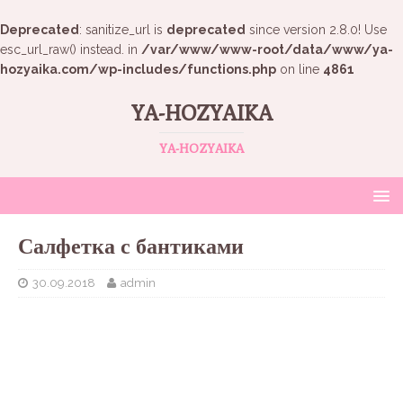
Deprecated
: sanitize_url is
deprecated
since version 2.8.0! Use
esc_url_raw() instead. in
/var/www/www-root/data/www/ya-
hozyaika.com/wp-includes/functions.php
on line
4861
YA-HOZYAIKA
YA-HOZYAIKA
Салфетка с бантиками
30.09.2018
admin