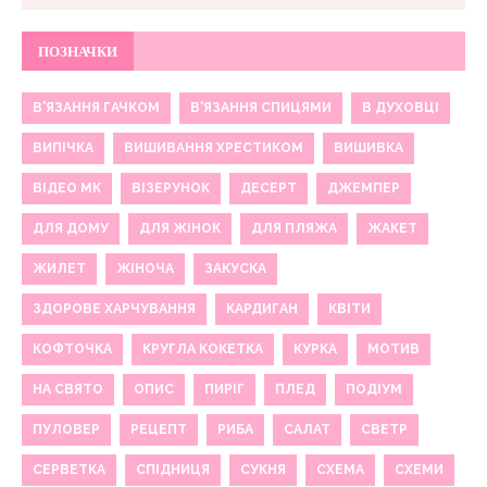
ПОЗНАЧКИ
В'ЯЗАННЯ ГАЧКОМ
В'ЯЗАННЯ СПИЦЯМИ
В ДУХОВЦІ
ВИПІЧКА
ВИШИВАННЯ ХРЕСТИКОМ
ВИШИВКА
ВІДЕО МК
ВІЗЕРУНОК
ДЕСЕРТ
ДЖЕМПЕР
ДЛЯ ДОМУ
ДЛЯ ЖІНОК
ДЛЯ ПЛЯЖА
ЖАКЕТ
ЖИЛЕТ
ЖІНОЧА
ЗАКУСКА
ЗДОРОВЕ ХАРЧУВАННЯ
КАРДИГАН
КВІТИ
КОФТОЧКА
КРУГЛА КОКЕТКА
КУРКА
МОТИВ
НА СВЯТО
ОПИС
ПИРІГ
ПЛЕД
ПОДІУМ
ПУЛОВЕР
РЕЦЕПТ
РИБА
САЛАТ
СВЕТР
СЕРВЕТКА
СПІДНИЦЯ
СУКНЯ
СХЕМА
СХЕМИ