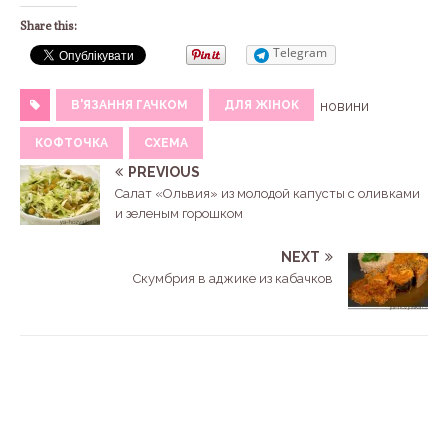
Share this:
Telegram
В'ЯЗАННЯ ГАЧКОМ
ДЛЯ ЖІНОК
новини
КОФТОЧКА
СХЕМА
PREVIOUS
Салат «Ольвия» из молодой капусты с оливками
и зеленым горошком
NEXT
Скумбрия в аджике из кабачков