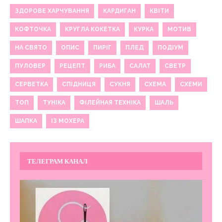
ЗДОРОВЕ ХАРЧУВАННЯ
КАРДИГАН
КВІТИ
КОФТОЧКА
КРУГЛА КОКЕТКА
КУРКА
МОТИВ
НА СВЯТО
ОПИС
ПИРІГ
ПЛЕД
ПОДІУМ
ПУЛОВЕР
РЕЦЕПТ
РИБА
САЛАТ
СВЕТР
СЕРВЕТКА
СПІДНИЦЯ
СУКНЯ
СХЕМА
СХЕМИ
ТОП
ТУНІКА
ФІЛЕЙНАЯ ТЕХНІКА
ШАЛЬ
ШАПКА
ІЗ МОХЕРА
ТЕЛЕГРАМ КАНАЛ