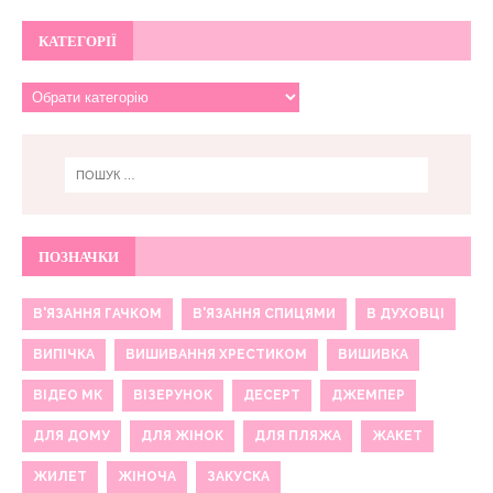
КАТЕГОРІЇ
ПОЗНАЧКИ
В'ЯЗАННЯ ГАЧКОМ
В'ЯЗАННЯ СПИЦЯМИ
В ДУХОВЦІ
ВИПІЧКА
ВИШИВАННЯ ХРЕСТИКОМ
ВИШИВКА
ВІДЕО МК
ВІЗЕРУНОК
ДЕСЕРТ
ДЖЕМПЕР
ДЛЯ ДОМУ
ДЛЯ ЖІНОК
ДЛЯ ПЛЯЖА
ЖАКЕТ
ЖИЛЕТ
ЖІНОЧА
ЗАКУСКА