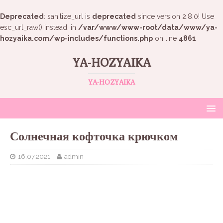
Deprecated
: sanitize_url is
deprecated
since version 2.8.0! Use
esc_url_raw() instead. in
/var/www/www-root/data/www/ya-
hozyaika.com/wp-includes/functions.php
on line
4861
YA-HOZYAIKA
YA-HOZYAIKA
Солнечная кофточка крючком
16.07.2021
admin