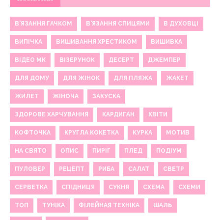
В'ЯЗАННЯ ГАЧКОМ
В'ЯЗАННЯ СПИЦЯМИ
В ДУХОВЦІ
ВИПІЧКА
ВИШИВАННЯ ХРЕСТИКОМ
ВИШИВКА
ВІДЕО МК
ВІЗЕРУНОК
ДЕСЕРТ
ДЖЕМПЕР
ДЛЯ ДОМУ
ДЛЯ ЖІНОК
ДЛЯ ПЛЯЖА
ЖАКЕТ
ЖИЛЕТ
ЖІНОЧА
ЗАКУСКА
ЗДОРОВЕ ХАРЧУВАННЯ
КАРДИГАН
КВІТИ
КОФТОЧКА
КРУГЛА КОКЕТКА
КУРКА
МОТИВ
НА СВЯТО
ОПИС
ПИРІГ
ПЛЕД
ПОДІУМ
ПУЛОВЕР
РЕЦЕПТ
РИБА
САЛАТ
СВЕТР
СЕРВЕТКА
СПІДНИЦЯ
СУКНЯ
СХЕМА
СХЕМИ
ТОП
ТУНІКА
ФІЛЕЙНАЯ ТЕХНІКА
ШАЛЬ