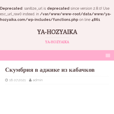
Deprecated
: sanitize_url is
deprecated
since version 2.8.0! Use
esc_url_raw() instead. in
/var/www/www-root/data/www/ya-
hozyaika.com/wp-includes/functions.php
on line
4861
YA-HOZYAIKA
YA-HOZYAIKA
Скумбрия в аджике из кабачков
18.07.2021
admin