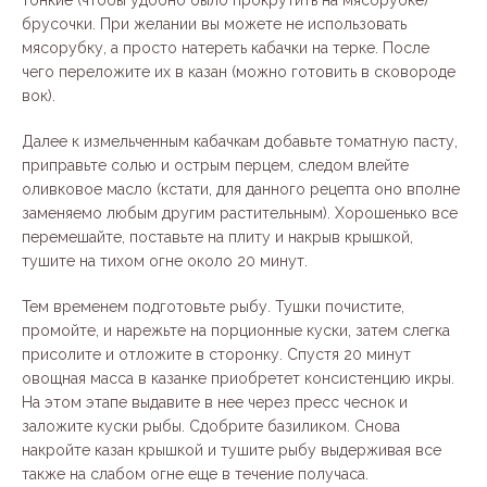
тонкие (чтобы удобно было прокрутить на мясорубке)
брусочки. При желании вы можете не использовать
мясорубку, а просто натереть кабачки на терке. После
чего переложите их в казан (можно готовить в сковороде
вок).
Далее к измельченным кабачкам добавьте томатную пасту,
приправьте солью и острым перцем, следом влейте
оливковое масло (кстати, для данного рецепта оно вполне
заменяемо любым другим растительным). Хорошенько все
перемешайте, поставьте на плиту и накрыв крышкой,
тушите на тихом огне около 20 минут.
Тем временем подготовьте рыбу. Тушки почистите,
промойте, и нарежьте на порционные куски, затем слегка
присолите и отложите в сторонку. Спустя 20 минут
овощная масса в казанке приобретет консистенцию икры.
На этом этапе выдавите в нее через пресс чеснок и
заложите куски рыбы. Сдобрите базиликом. Снова
накройте казан крышкой и тушите рыбу выдерживая все
также на слабом огне еще в течение получаса.