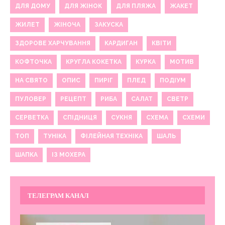
ДЛЯ ДОМУ
ДЛЯ ЖІНОК
ДЛЯ ПЛЯЖА
ЖАКЕТ
ЖИЛЕТ
ЖІНОЧА
ЗАКУСКА
ЗДОРОВЕ ХАРЧУВАННЯ
КАРДИГАН
КВІТИ
КОФТОЧКА
КРУГЛА КОКЕТКА
КУРКА
МОТИВ
НА СВЯТО
ОПИС
ПИРІГ
ПЛЕД
ПОДІУМ
ПУЛОВЕР
РЕЦЕПТ
РИБА
САЛАТ
СВЕТР
СЕРВЕТКА
СПІДНИЦЯ
СУКНЯ
СХЕМА
СХЕМИ
ТОП
ТУНІКА
ФІЛЕЙНАЯ ТЕХНІКА
ШАЛЬ
ШАПКА
ІЗ МОХЕРА
ТЕЛЕГРАМ КАНАЛ