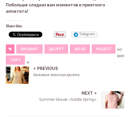
Побольше сладких вам моментов и приятного
аппетита!
Share this:
Telegram
БИСКВИТ
ДЕСЕРТ
ЖЕЛЕ
РЕЦЕПТ
но
вин
ТОРТ
и
PREVIOUS
Бежевая женская двойка
NEXT
Summer blouse «Subtle Spring»