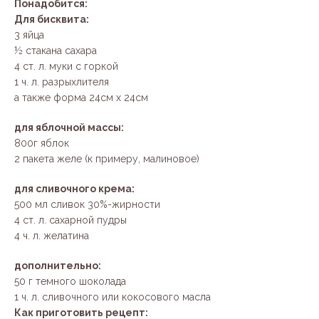
Понадобится:
Для бисквита:
3 яйца
½ стакана сахара
4 ст. л. муки с горкой
1 ч. л. разрыхлителя
а также форма 24см x 24см
для яблочной массы:
800г яблок
2 пакета желе (к примеру, малиновое)
для сливочного крема:
500 мл сливок 30%-жирности
4 ст. л. сахарной пудры
4 ч. л. желатина
дополнительно:
50 г темного шоколада
1 ч. л. сливочного или кокосового масла
Как приготовить рецепт: