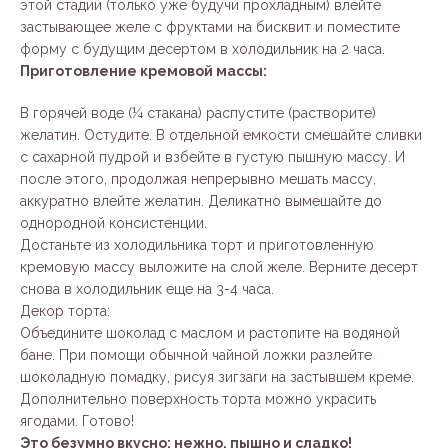
этой стадии (только уже будучи прохладным) влейте
застывающее желе с фруктами на бисквит и поместите
форму с будущим десертом в холодильник на 2 часа.
Приготовление кремовой массы:
В горячей воде (¼ стакана) распустите (растворите)
желатин. Остудите. В отдельной емкости смешайте сливки
с сахарной пудрой и взбейте в густую пышную массу. И
после этого, продолжая непрерывно мешать массу,
аккуратно влейте желатин. Деликатно вымешайте до
однородной консистенции.
Достаньте из холодильника торт и приготовленную
кремовую массу выложите на слой желе. Верните десерт
снова в холодильник еще на 3-4 часа.
Декор торта:
Объедините шоколад с маслом и растопите на водяной
бане. При помощи обычной чайной ложки разлейте
шоколадную помадку, рисуя зигзаги на застывшем креме.
Дополнительно поверхность торта можно украсить
ягодами. Готово!
Это безумно вкусно: нежно, пышно и сладко!