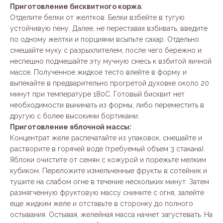
Приготовление бисквитного коржа
:
Отделите белки от желтков. Белки взбейте в тугую
устойчивую пену. Далее, не переставая взбивать, введите
по одному желтки и порциями всыпьте сахар. Отдельно
смешайте муку с разрыхлителем, после чего бережно и
неспешно подмешайте эту мучную смесь к взбитой яичной
массе. Полученное жидкое тесто влейте в форму и
выпекайте в предварительно прогретой духовке около 20
минут при температуре 180С. Готовый бисквит нет
необходимости вынимать из формы, либо переместить в
другую с более высокими бортиками.
Приготовление яблочной массы:
Концентрат желе распечатайте из упаковок, смешайте и
растворите в горячей воде (требуемый объем 3 стакана).
Яблоки очистите от семян с кожурой и порежьте мелким
кубиком. Переложите измельченные фрукты в сотейник и
тушите на слабом огне в течение нескольких минут. Затем
размягченную фруктовую массу снимите с огня, залейте
еще жидким желе и отставьте в сторонку до полного
остывания. Остывая, желейная масса начнет загустевать. На