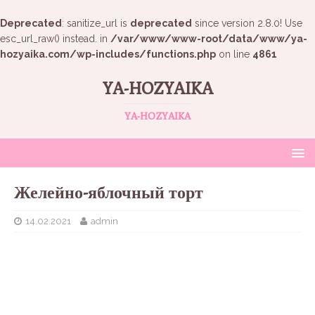
Deprecated
: sanitize_url is
deprecated
since version 2.8.0! Use
esc_url_raw() instead. in
/var/www/www-root/data/www/ya-
hozyaika.com/wp-includes/functions.php
on line
4861
YA-HOZYAIKA
YA-HOZYAIKA
Желейно-яблочный торт
14.02.2021
admin