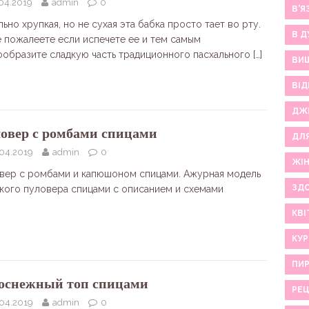
.04.2019
admin
0
В'Я
ьно хрупкая, но не сухая эта бабка просто тает во рту.
В Д
е пожалеете если испечете ее и тем самым
ообразите сладкую часть традиционного пасхального
[…]
ВИ
ВІД
ДЖ
овер с ромбами спицами
ДЛ
.04.2019
admin
0
ЖІ
вер с ромбами и капюшоном спицами. Ажурная модель
ЗДО
кого пуловера спицами с описанием и схемами
КВІ
КУР
ПИР
оснежный топ спицами
РЕ
.04.2019
admin
0