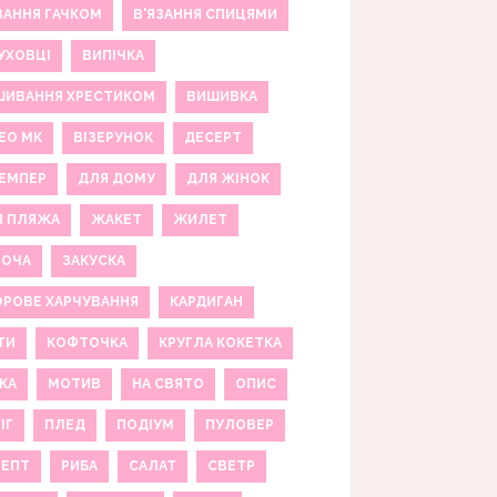
ЗАННЯ ГАЧКОМ
В'ЯЗАННЯ СПИЦЯМИ
УХОВЦІ
ВИПІЧКА
ШИВАННЯ ХРЕСТИКОМ
ВИШИВКА
ЕО МК
ВІЗЕРУНОК
ДЕСЕРТ
ЕМПЕР
ДЛЯ ДОМУ
ДЛЯ ЖІНОК
Я ПЛЯЖА
ЖАКЕТ
ЖИЛЕТ
НОЧА
ЗАКУСКА
РОВЕ ХАРЧУВАННЯ
КАРДИГАН
ТИ
КОФТОЧКА
КРУГЛА КОКЕТКА
КА
МОТИВ
НА СВЯТО
ОПИС
ІГ
ПЛЕД
ПОДІУМ
ПУЛОВЕР
ЦЕПТ
РИБА
САЛАТ
СВЕТР