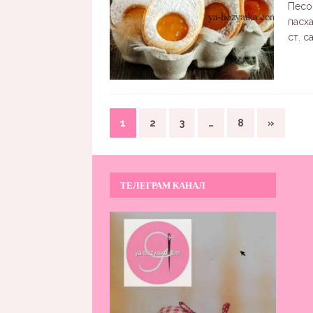
Песо
пасх
ст. с
1
2
3
…
8
»
ТЕЛЕГРАМ КАНАЛ