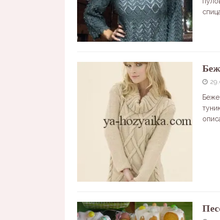
пуло
спиц
Беж
29
Беже
туни
опис
Пес