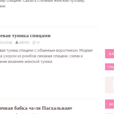
вер спицами. Связать стильный женский пуловер
ами
евая туника спицами
.04.2019
admin
0
вая туника спицами с объемным воротником. Модная
КА
ка узором из ромбов связаная спицами. схема и
ание вязаниея женской туники
ПО
очная бабка «а-ля Пасхальная»