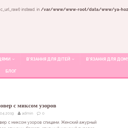
c_url_raw() instead. in
/var/www/www-root/data/www/ya-hozya
ИЦЯМИ
В’ЯЗАННЯ ДЛЯ ДІТЕЙ
В’ЯЗАННЯ ДЛЯ ДОМ
БЛОГ
овер с миксом узоров
.04.2019
admin
0
вер с миксом узоров спицами. Женский ажурный