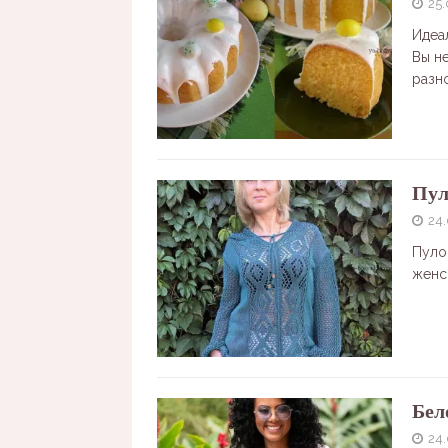
25
Идеал
Вы н
разн
Пул
24
Пуло
женс
Бел
24