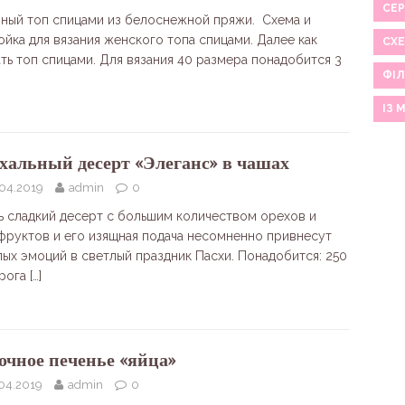
СЕР
ный топ спицами из белоснежной пряжи. Схема и
ойка для вязания женского топа спицами. Далее как
СХ
ать топ спицами. Для вязания 40 размера понадобится 3
ФІЛ
ІЗ 
хальный десерт «Элеганс» в чашах
.04.2019
admin
0
ь сладкий десерт с большим количеством орехов и
фруктов и его изящная подача несомненно привнесут
лых эмоций в светлый праздник Пасхи. Понадобится: 250
орога
[…]
очное печенье «яйца»
.04.2019
admin
0