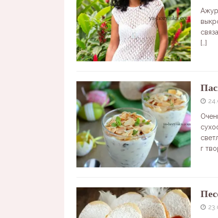
Ажур
выкр
связ
[…]
Пас
24
Очен
сухо
свет
г тв
Пес
23