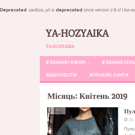
Deprecated
: sanitize_url is
deprecated
since version 2.8.0! Use es
YA-HOZYAIKA
YA-HOZYAIKA
В’ЯЗАННЯ ГАЧКОМ
В’ЯЗАННЯ СП
ВАШІ РОБОТИ
ЖУРНАЛИ, КНИГИ
Місяць:
Квітень 2019
Пул
30
Пуло