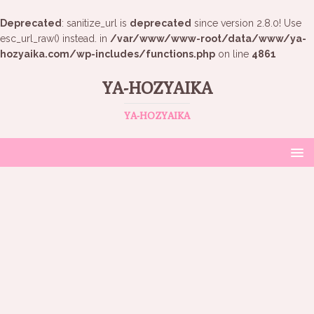
Deprecated
: sanitize_url is
deprecated
since version 2.8.0! Use
esc_url_raw() instead. in
/var/www/www-root/data/www/ya-
hozyaika.com/wp-includes/functions.php
on line
4861
YA-HOZYAIKA
YA-HOZYAIKA