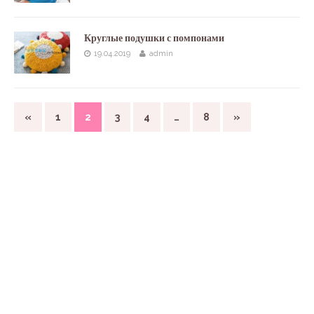
Круглые подушки с помпонами
19.04.2019
admin
«
1
2
3
4
…
8
»