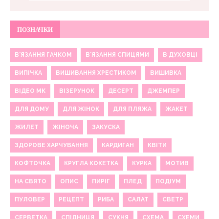
ПОЗНАЧКИ
В'ЯЗАННЯ ГАЧКОМ
В'ЯЗАННЯ СПИЦЯМИ
В ДУХОВЦІ
ВИПІЧКА
ВИШИВАННЯ ХРЕСТИКОМ
ВИШИВКА
ВІДЕО МК
ВІЗЕРУНОК
ДЕСЕРТ
ДЖЕМПЕР
ДЛЯ ДОМУ
ДЛЯ ЖІНОК
ДЛЯ ПЛЯЖА
ЖАКЕТ
ЖИЛЕТ
ЖІНОЧА
ЗАКУСКА
ЗДОРОВЕ ХАРЧУВАННЯ
КАРДИГАН
КВІТИ
КОФТОЧКА
КРУГЛА КОКЕТКА
КУРКА
МОТИВ
НА СВЯТО
ОПИС
ПИРІГ
ПЛЕД
ПОДІУМ
ПУЛОВЕР
РЕЦЕПТ
РИБА
САЛАТ
СВЕТР
СЕРВЕТКА
СПІДНИЦЯ
СУКНЯ
СХЕМА
СХЕМИ