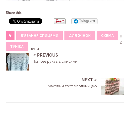
Share this:
Telegram
В'ЯЗАННЯ СПИЦЯМИ
ДЛЯ ЖІНОК
СХЕМА
н
о
ТУНІКА
вини
PREVIOUS
Топ без рукавів спицями
NEXT
Маковий торт з полуницею