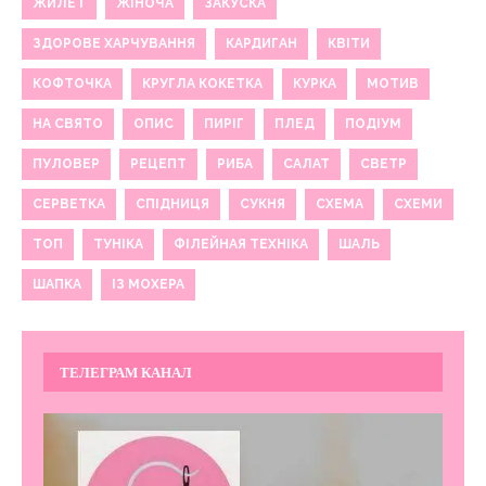
ЖИЛЕТ
ЖІНОЧА
ЗАКУСКА
ЗДОРОВЕ ХАРЧУВАННЯ
КАРДИГАН
КВІТИ
КОФТОЧКА
КРУГЛА КОКЕТКА
КУРКА
МОТИВ
НА СВЯТО
ОПИС
ПИРІГ
ПЛЕД
ПОДІУМ
ПУЛОВЕР
РЕЦЕПТ
РИБА
САЛАТ
СВЕТР
СЕРВЕТКА
СПІДНИЦЯ
СУКНЯ
СХЕМА
СХЕМИ
ТОП
ТУНІКА
ФІЛЕЙНАЯ ТЕХНІКА
ШАЛЬ
ШАПКА
ІЗ МОХЕРА
ТЕЛЕГРАМ КАНАЛ