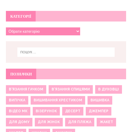
КАТЕГОРІЇ
ПОЗНАЧКИ
В'ЯЗАННЯ ГАЧКОМ
В'ЯЗАННЯ СПИЦЯМИ
В ДУХОВЦІ
ВИПІЧКА
ВИШИВАННЯ ХРЕСТИКОМ
ВИШИВКА
ВІДЕО МК
ВІЗЕРУНОК
ДЕСЕРТ
ДЖЕМПЕР
ДЛЯ ДОМУ
ДЛЯ ЖІНОК
ДЛЯ ПЛЯЖА
ЖАКЕТ