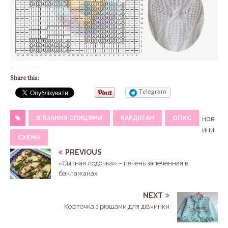
Share this:
Telegram
В'ЯЗАННЯ СПИЦЯМИ
КАРДИГАН
ОПИС
нов
ини
СХЕМА
PREVIOUS
«Сытная лодочка» – печень запеченная в
баклажанах
NEXT
Кофточка з рюшами для дівчинки