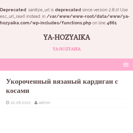
Deprecated
: sanitize_url is
deprecated
since version 2.8.0! Use
esc_url_raw() instead. in
/var/www/www-root/data/www/ya-
hozyaika.com/wp-includes/functions.php
on line
4861
YA-HOZYAIKA
YA-HOZYAIKA
Укороченный вязаный кардиган с
косами
22.08.2021
admin