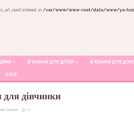
c_url_raw() instead. in
/var/www/www-root/data/www/ya-hozya
ИЦЯМИ
В’ЯЗАННЯ ДЛЯ ДІТЕЙ
В’ЯЗАННЯ ДЛЯ ДОМ
БЛОГ
 для дівчинки
тей гачком
0