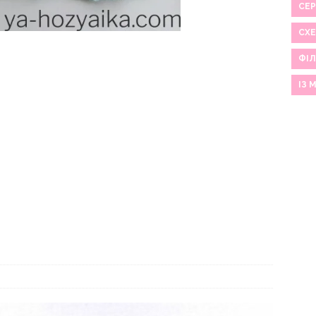
СЕР
СХ
ФІЛ
ІЗ 