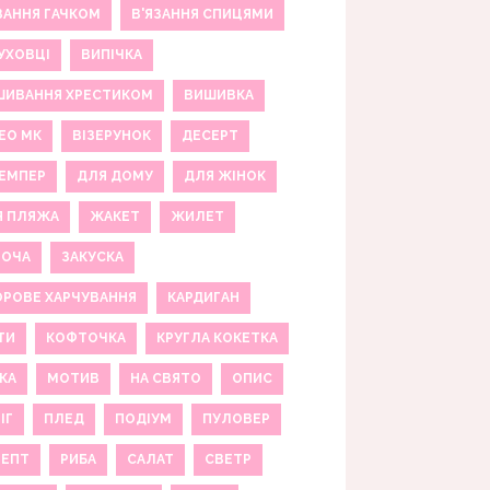
ЗАННЯ ГАЧКОМ
В'ЯЗАННЯ СПИЦЯМИ
УХОВЦІ
ВИПІЧКА
ШИВАННЯ ХРЕСТИКОМ
ВИШИВКА
ЕО МК
ВІЗЕРУНОК
ДЕСЕРТ
ЕМПЕР
ДЛЯ ДОМУ
ДЛЯ ЖІНОК
Я ПЛЯЖА
ЖАКЕТ
ЖИЛЕТ
НОЧА
ЗАКУСКА
РОВЕ ХАРЧУВАННЯ
КАРДИГАН
ТИ
КОФТОЧКА
КРУГЛА КОКЕТКА
КА
МОТИВ
НА СВЯТО
ОПИС
ІГ
ПЛЕД
ПОДІУМ
ПУЛОВЕР
ЦЕПТ
РИБА
САЛАТ
СВЕТР