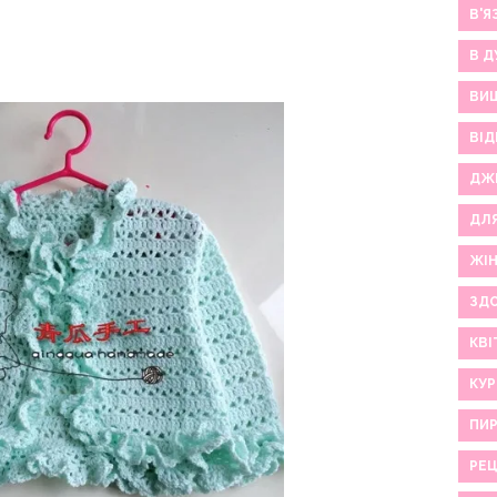
В'Я
В Д
ВИ
ВІД
ДЖ
ДЛ
ЖІ
ЗДО
КВІ
КУР
ПИР
РЕ