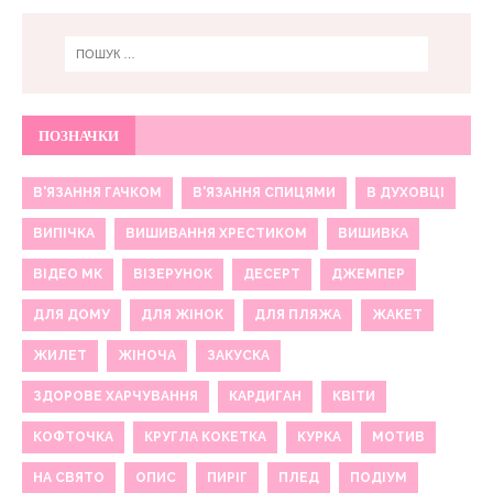
ПОЗНАЧКИ
В'ЯЗАННЯ ГАЧКОМ
В'ЯЗАННЯ СПИЦЯМИ
В ДУХОВЦІ
ВИПІЧКА
ВИШИВАННЯ ХРЕСТИКОМ
ВИШИВКА
ВІДЕО МК
ВІЗЕРУНОК
ДЕСЕРТ
ДЖЕМПЕР
ДЛЯ ДОМУ
ДЛЯ ЖІНОК
ДЛЯ ПЛЯЖА
ЖАКЕТ
ЖИЛЕТ
ЖІНОЧА
ЗАКУСКА
ЗДОРОВЕ ХАРЧУВАННЯ
КАРДИГАН
КВІТИ
КОФТОЧКА
КРУГЛА КОКЕТКА
КУРКА
МОТИВ
НА СВЯТО
ОПИС
ПИРІГ
ПЛЕД
ПОДІУМ