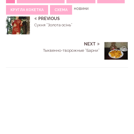
новини
КРУГЛА КОКЕТКА
СХЕМА
PREVIOUS
Сукня “Золота осінь”
NEXT
Тыквенно-творожные “Барни”