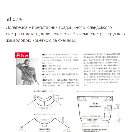
1 775
Лопапейса – представник традиційного ісландського
светра із жакардовою кокеткою. В’яжемо светр із круглою
жакардовою кокеткою за схемами.
Save