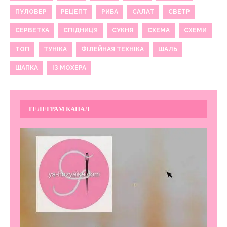
ПУЛОВЕР
РЕЦЕПТ
РИБА
САЛАТ
СВЕТР
СЕРВЕТКА
СПІДНИЦЯ
СУКНЯ
СХЕМА
СХЕМИ
ТОП
ТУНІКА
ФІЛЕЙНАЯ ТЕХНІКА
ШАЛЬ
ШАПКА
ІЗ МОХЕРА
ТЕЛЕГРАМ КАНАЛ