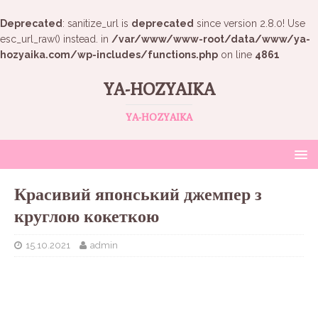
Deprecated
: sanitize_url is
deprecated
since version 2.8.0! Use
esc_url_raw() instead. in
/var/www/www-root/data/www/ya-
hozyaika.com/wp-includes/functions.php
on line
4861
YA-HOZYAIKA
YA-HOZYAIKA
Красивий японський джемпер з
круглою кокеткою
15.10.2021
admin