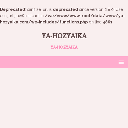
Deprecated
: sanitize_url is
deprecated
since version 2.8.0! Use
esc_url_raw() instead. in
/var/www/www-root/data/www/ya-
hozyaika.com/wp-includes/functions.php
on line
4861
YA-HOZYAIKA
YA-HOZYAIKA