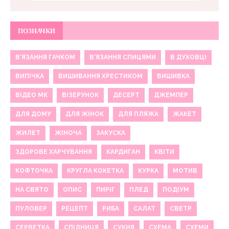
ПОЗНАЧКИ
В'ЯЗАННЯ ГАЧКОМ
В'ЯЗАННЯ СПИЦЯМИ
В ДУХОВЦІ
ВИПІЧКА
ВИШИВАННЯ ХРЕСТИКОМ
ВИШИВКА
ВІДЕО МК
ВІЗЕРУНОК
ДЕСЕРТ
ДЖЕМПЕР
ДЛЯ ДОМУ
ДЛЯ ЖІНОК
ДЛЯ ПЛЯЖА
ЖАКЕТ
ЖИЛЕТ
ЖІНОЧА
ЗАКУСКА
ЗДОРОВЕ ХАРЧУВАННЯ
КАРДИГАН
КВІТИ
КОФТОЧКА
КРУГЛА КОКЕТКА
КУРКА
МОТИВ
НА СВЯТО
ОПИС
ПИРІГ
ПЛЕД
ПОДІУМ
ПУЛОВЕР
РЕЦЕПТ
РИБА
САЛАТ
СВЕТР
СЕРВЕТКА
СПІДНИЦЯ
СУКНЯ
СХЕМА
СХЕМИ