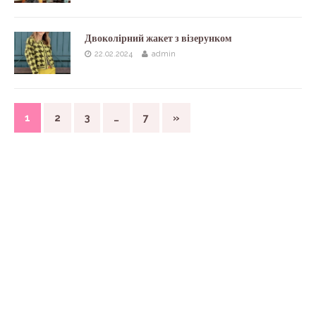
Двоколірний жакет з візерунком
22.02.2024
admin
1
2
3
…
7
»