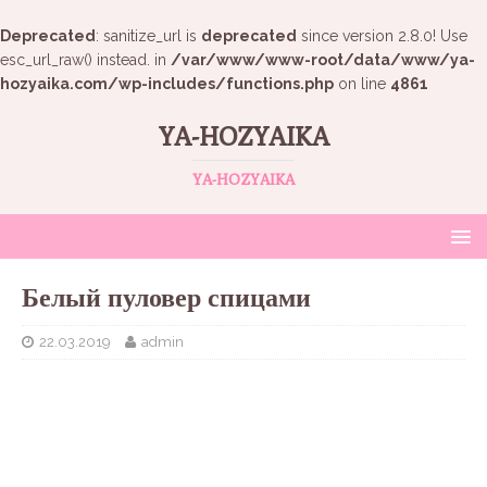
Deprecated
: sanitize_url is
deprecated
since version 2.8.0! Use
esc_url_raw() instead. in
/var/www/www-root/data/www/ya-
hozyaika.com/wp-includes/functions.php
on line
4861
YA-HOZYAIKA
YA-HOZYAIKA
Белый пуловер спицами
22.03.2019
admin