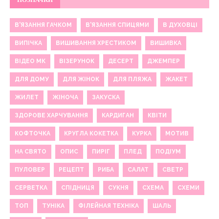
В'ЯЗАННЯ ГАЧКОМ
В'ЯЗАННЯ СПИЦЯМИ
В ДУХОВЦІ
ВИПІЧКА
ВИШИВАННЯ ХРЕСТИКОМ
ВИШИВКА
ВІДЕО МК
ВІЗЕРУНОК
ДЕСЕРТ
ДЖЕМПЕР
ДЛЯ ДОМУ
ДЛЯ ЖІНОК
ДЛЯ ПЛЯЖА
ЖАКЕТ
ЖИЛЕТ
ЖІНОЧА
ЗАКУСКА
ЗДОРОВЕ ХАРЧУВАННЯ
КАРДИГАН
КВІТИ
КОФТОЧКА
КРУГЛА КОКЕТКА
КУРКА
МОТИВ
НА СВЯТО
ОПИС
ПИРІГ
ПЛЕД
ПОДІУМ
ПУЛОВЕР
РЕЦЕПТ
РИБА
САЛАТ
СВЕТР
СЕРВЕТКА
СПІДНИЦЯ
СУКНЯ
СХЕМА
СХЕМИ
ТОП
ТУНІКА
ФІЛЕЙНАЯ ТЕХНІКА
ШАЛЬ