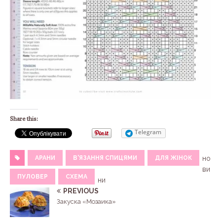
Share this:
Telegram
АРАНИ
В'ЯЗАННЯ СПИЦЯМИ
ДЛЯ ЖІНОК
но
ви
ПУЛОВЕР
СХЕМА
ни
PREVIOUS
Закуска «Мозаика»