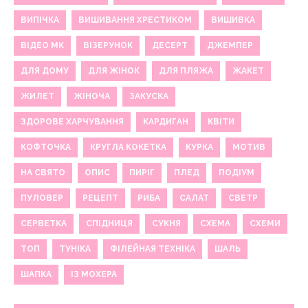
ВИПІЧКА
ВИШИВАННЯ ХРЕСТИКОМ
ВИШИВКА
ВІДЕО МК
ВІЗЕРУНОК
ДЕСЕРТ
ДЖЕМПЕР
ДЛЯ ДОМУ
ДЛЯ ЖІНОК
ДЛЯ ПЛЯЖА
ЖАКЕТ
ЖИЛЕТ
ЖІНОЧА
ЗАКУСКА
ЗДОРОВЕ ХАРЧУВАННЯ
КАРДИГАН
КВІТИ
КОФТОЧКА
КРУГЛА КОКЕТКА
КУРКА
МОТИВ
НА СВЯТО
ОПИС
ПИРІГ
ПЛЕД
ПОДІУМ
ПУЛОВЕР
РЕЦЕПТ
РИБА
САЛАТ
СВЕТР
СЕРВЕТКА
СПІДНИЦЯ
СУКНЯ
СХЕМА
СХЕМИ
ТОП
ТУНІКА
ФІЛЕЙНАЯ ТЕХНІКА
ШАЛЬ
ШАПКА
ІЗ МОХЕРА