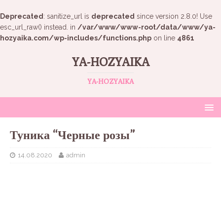
Deprecated
: sanitize_url is
deprecated
since version 2.8.0! Use
esc_url_raw() instead. in
/var/www/www-root/data/www/ya-
hozyaika.com/wp-includes/functions.php
on line
4861
YA-HOZYAIKA
YA-HOZYAIKA
Туника “Черные розы”
14.08.2020
admin