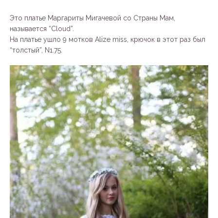
Это платье Маргариты Мигачевой со Страны Мам,
называется “Cloud”.
На платье ушло 9 мотков Alize miss, крючок в этот раз был
“толстый”, N1.75.