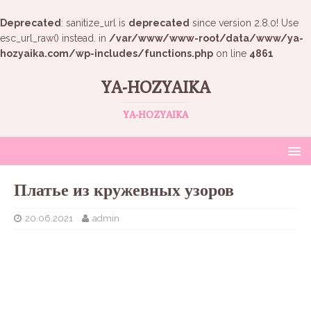
Deprecated
: sanitize_url is
deprecated
since version 2.8.0! Use
esc_url_raw() instead. in
/var/www/www-root/data/www/ya-
hozyaika.com/wp-includes/functions.php
on line
4861
YA-HOZYAIKA
YA-HOZYAIKA
Платье из кружевных узоров
20.06.2021
admin