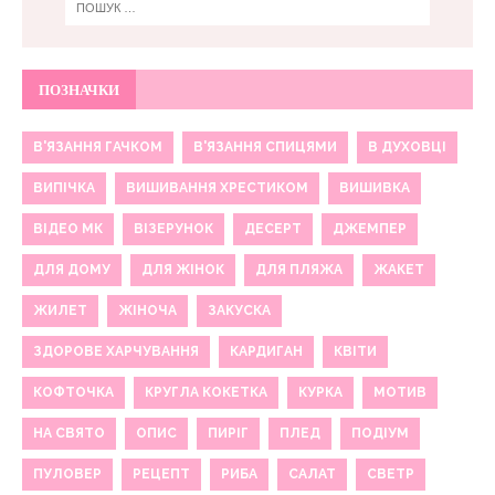
ПОЗНАЧКИ
В'ЯЗАННЯ ГАЧКОМ
В'ЯЗАННЯ СПИЦЯМИ
В ДУХОВЦІ
ВИПІЧКА
ВИШИВАННЯ ХРЕСТИКОМ
ВИШИВКА
ВІДЕО МК
ВІЗЕРУНОК
ДЕСЕРТ
ДЖЕМПЕР
ДЛЯ ДОМУ
ДЛЯ ЖІНОК
ДЛЯ ПЛЯЖА
ЖАКЕТ
ЖИЛЕТ
ЖІНОЧА
ЗАКУСКА
ЗДОРОВЕ ХАРЧУВАННЯ
КАРДИГАН
КВІТИ
КОФТОЧКА
КРУГЛА КОКЕТКА
КУРКА
МОТИВ
НА СВЯТО
ОПИС
ПИРІГ
ПЛЕД
ПОДІУМ
ПУЛОВЕР
РЕЦЕПТ
РИБА
САЛАТ
СВЕТР