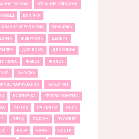
ЗАННЯ ГАЧКОМ
В'ЯЗАННЯ СПИЦЯМИ
УХОВЦІ
ВИПІЧКА
ШИВАННЯ ХРЕСТИКОМ
ВИШИВКА
ЕО МК
ВІЗЕРУНОК
ДЕСЕРТ
ЕМПЕР
ДЛЯ ДОМУ
ДЛЯ ЖІНОК
Я ПЛЯЖА
ЖАКЕТ
ЖИЛЕТ
НОЧА
ЗАКУСКА
РОВЕ ХАРЧУВАННЯ
КАРДИГАН
ТИ
КОФТОЧКА
КРУГЛА КОКЕТКА
КА
МОТИВ
НА СВЯТО
ОПИС
ІГ
ПЛЕД
ПОДІУМ
ПУЛОВЕР
ЦЕПТ
РИБА
САЛАТ
СВЕТР