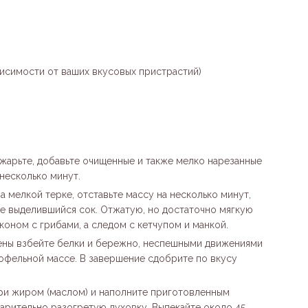
зависимости от ваших вкусовых пристрастий)
жарьте, добавьте очищенные и также мелко нарезанные
 несколько минут.
а мелкой терке, отставьте массу на несколько минут,
те выделившийся сок. Отжатую, но достаточно мягкую
оном с грибами, а следом с кетчупом и манкой.
пены взбейте белки и бережно, неспешными движениями
офельной массе. В завершение сдобрите по вкусу
и жиром (маслом) и наполните приготовленным
варительно разогретую духовку. Выпекайте около 45