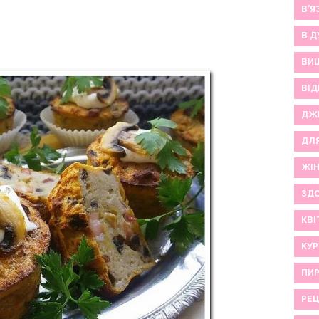
В'Я
В Д
ВИ
ВІД
ДЖ
ДЛ
ЖІ
ЗДО
КВІ
КУР
ПИР
РЕ