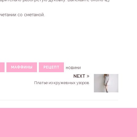
четании со сметаной.
МАФФИНЫ
РЕЦЕПТ
новини
NEXT
Платье из кружевных узоров