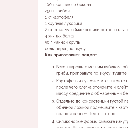
100 г копченого бекона
250 г грибов
1 кг картофеля
1 крупная луковица
2 ст. л. кетчупа (мягкого или острого в 
4 яичных белка
50 г манной крупы
соль, перец по вкусу
Как приготовить рецепт:
Бекон нарежьте мелким кубиком, об
грибы, приправьте по вкусу, тушите
Картофель и лук очистите, натрите н
после чего слегка отожмите и слей
массу соедините с обжаренными бек
Отдельно до консистенции густой 
обычной ложкой подмешайте к карт
солью и перцем. Тесто готово.
Силиконовые формы смажьте изнутр
тестом. Далее поместите их в пред