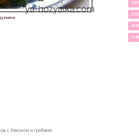
СЕР
СХ
духовке
ФІЛ
ІЗ 
ов с беконом и грибами