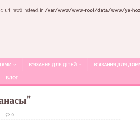
c_url_raw() instead. in
/var/www/www-root/data/www/ya-hozya
ИЦЯМИ
В’ЯЗАННЯ ДЛЯ ДІТЕЙ
В’ЯЗАННЯ ДЛЯ ДОМ
БЛОГ
анасы”
н
0