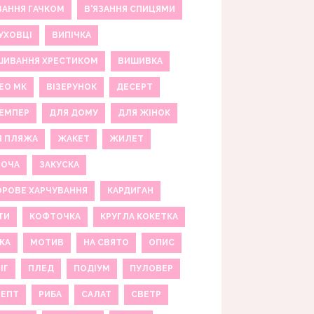
ЗАННЯ ГАЧКОМ
В'ЯЗАННЯ СПИЦЯМИ
УХОВЦІ
ВИПІЧКА
ШИВАННЯ ХРЕСТИКОМ
ВИШИВКА
ЕО МК
ВІЗЕРУНОК
ДЕСЕРТ
ЕМПЕР
ДЛЯ ДОМУ
ДЛЯ ЖІНОК
Я ПЛЯЖА
ЖАКЕТ
ЖИЛЕТ
НОЧА
ЗАКУСКА
РОВЕ ХАРЧУВАННЯ
КАРДИГАН
ТИ
КОФТОЧКА
КРУГЛА КОКЕТКА
КА
МОТИВ
НА СВЯТО
ОПИС
ІГ
ПЛЕД
ПОДІУМ
ПУЛОВЕР
ЦЕПТ
РИБА
САЛАТ
СВЕТР