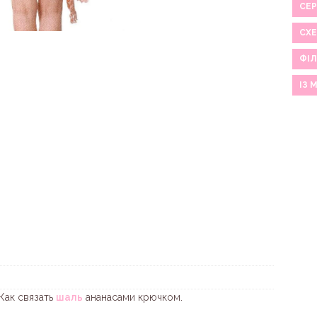
СЕР
СХ
ФІЛ
ІЗ 
Как связать
шаль
ананасами крючком.