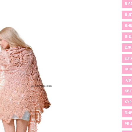
В'Я
В Д
ВИ
ВІД
ДЖ
ДЛ
ЖІ
ЗДО
КВІ
КУР
ПИР
РЕ