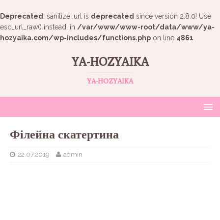
Deprecated
: sanitize_url is
deprecated
since version 2.8.0! Use
esc_url_raw() instead. in
/var/www/www-root/data/www/ya-
hozyaika.com/wp-includes/functions.php
on line
4861
YA-HOZYAIKA
YA-HOZYAIKA
Філейна скатертина
22.07.2019
admin