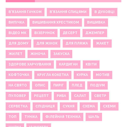
В'ЯЗАННЯ ГАЧКОМ
В'ЯЗАННЯ СПИЦЯМИ
В ДУХОВЦІ
ВИПІЧКА
ВИШИВАННЯ ХРЕСТИКОМ
ВИШИВКА
ВІДЕО МК
ВІЗЕРУНОК
ДЕСЕРТ
ДЖЕМПЕР
ДЛЯ ДОМУ
ДЛЯ ЖІНОК
ДЛЯ ПЛЯЖА
ЖАКЕТ
ЖИЛЕТ
ЖІНОЧА
ЗАКУСКА
ЗДОРОВЕ ХАРЧУВАННЯ
КАРДИГАН
КВІТИ
КОФТОЧКА
КРУГЛА КОКЕТКА
КУРКА
МОТИВ
НА СВЯТО
ОПИС
ПИРІГ
ПЛЕД
ПОДІУМ
ПУЛОВЕР
РЕЦЕПТ
РИБА
САЛАТ
СВЕТР
СЕРВЕТКА
СПІДНИЦЯ
СУКНЯ
СХЕМА
СХЕМИ
ТОП
ТУНІКА
ФІЛЕЙНАЯ ТЕХНІКА
ШАЛЬ