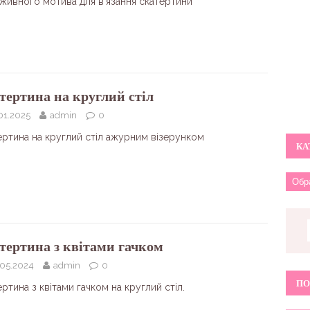
живного мотива для в’язання скатертини
тертина на круглий стіл
01.2025
admin
0
ертина на круглий стіл ажурним візерунком
КА
тертина з квітами гачком
.05.2024
admin
0
ПО
ртина з квітами гачком на круглий стіл.