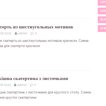
СЕР
СХ
ФІЛ
терть из шестиугольных мотивов
ІЗ 
.06.2022
admin
0
м скатерть из шестиугольных мотивов крючком. Схема
ва для скатерти крючком
кішна скатертина з листочками
06.2022
admin
0
ішна скатертина з листочками для круглого столу. Схеми
ння круглої скатертини