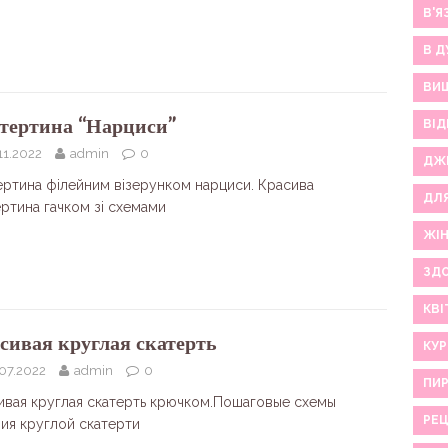
В'Я
В Д
ВИ
тертина “Нарциси”
ВІД
11.2022
admin
0
ДЖ
ертина філейним візерунком нарциси. Красива
ДЛ
ертина гачком зі схемами
ЖІ
ЗДО
КВІ
сивая круглая скатерть
КУР
07.2022
admin
0
ПИР
ивая круглая скатерть крючком.Пошаговые схемы
РЕ
ния круглой скатерти