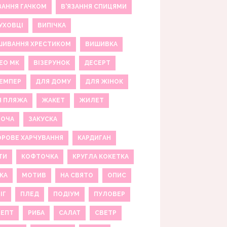
ЗАННЯ ГАЧКОМ
В'ЯЗАННЯ СПИЦЯМИ
УХОВЦІ
ВИПІЧКА
ШИВАННЯ ХРЕСТИКОМ
ВИШИВКА
ЕО МК
ВІЗЕРУНОК
ДЕСЕРТ
ЕМПЕР
ДЛЯ ДОМУ
ДЛЯ ЖІНОК
Я ПЛЯЖА
ЖАКЕТ
ЖИЛЕТ
НОЧА
ЗАКУСКА
РОВЕ ХАРЧУВАННЯ
КАРДИГАН
ТИ
КОФТОЧКА
КРУГЛА КОКЕТКА
КА
МОТИВ
НА СВЯТО
ОПИС
ІГ
ПЛЕД
ПОДІУМ
ПУЛОВЕР
ЦЕПТ
РИБА
САЛАТ
СВЕТР