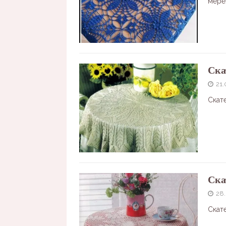
мере
Ска
21.
Скат
Ска
28
Скате