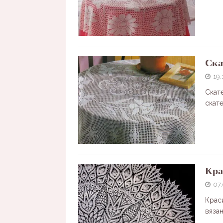
Ска
19.
Скат
скат
Кра
07.
Крас
вяза