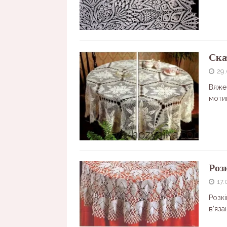
Ска
29
Вяже
моти
Роз
17.
Розк
в’яза