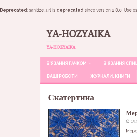
Deprecated
: sanitize_url is
deprecated
since version 2.8.0! Use es
YA-HOZYAIKA
YA-HOZYAIKA
В’ЯЗАННЯ ГАЧКОМ
В’ЯЗАННЯ СП
ВАШІ РОБОТИ
ЖУРНАЛИ, КНИГИ
Скатертина
Мер
15.
Мере