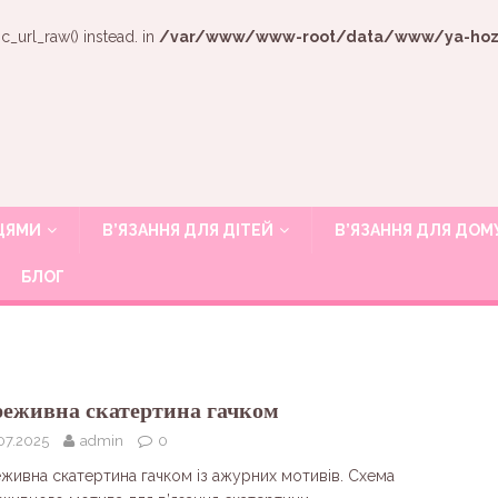
c_url_raw() instead. in
/var/www/www-root/data/www/ya-hozya
ИЦЯМИ
В’ЯЗАННЯ ДЛЯ ДІТЕЙ
В’ЯЗАННЯ ДЛЯ ДОМ
БЛОГ
еживна скатертина гачком
07.2025
admin
0
живна скатертина гачком із ажурних мотивів. Схема