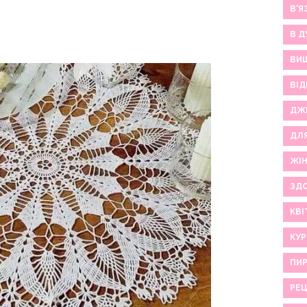
В'Я
В Д
ВИ
ВІД
ДЖ
ДЛ
ЖІ
ЗДО
КВІ
КУР
ПИР
РЕ