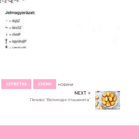
СЕРВЕТКА
СХЕМА
новини
NEXT
Печиво “Великодні пташенята”