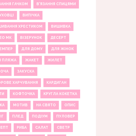
ЗАННЯ ГАЧКОМ
В'ЯЗАННЯ СПИЦЯМИ
УХОВЦІ
ВИПІЧКА
ШИВАННЯ ХРЕСТИКОМ
ВИШИВКА
ЕО МК
ВІЗЕРУНОК
ДЕСЕРТ
ЕМПЕР
ДЛЯ ДОМУ
ДЛЯ ЖІНОК
Я ПЛЯЖА
ЖАКЕТ
ЖИЛЕТ
НОЧА
ЗАКУСКА
РОВЕ ХАРЧУВАННЯ
КАРДИГАН
ТИ
КОФТОЧКА
КРУГЛА КОКЕТКА
КА
МОТИВ
НА СВЯТО
ОПИС
ІГ
ПЛЕД
ПОДІУМ
ПУЛОВЕР
ЦЕПТ
РИБА
САЛАТ
СВЕТР