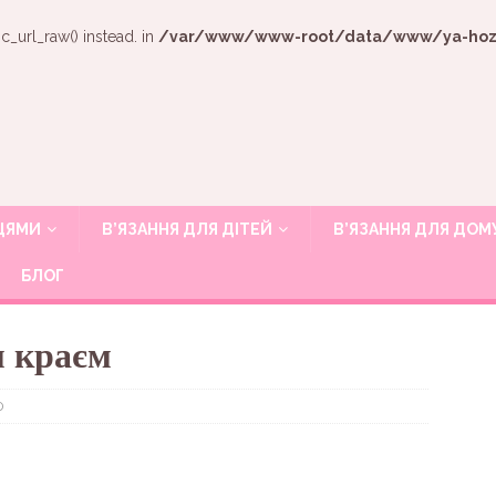
c_url_raw() instead. in
/var/www/www-root/data/www/ya-hozya
ИЦЯМИ
В’ЯЗАННЯ ДЛЯ ДІТЕЙ
В’ЯЗАННЯ ДЛЯ ДОМ
БЛОГ
м краєм
0