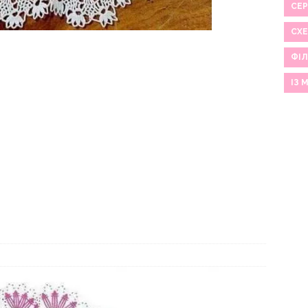
СЕР
СХ
ФІЛ
ІЗ 