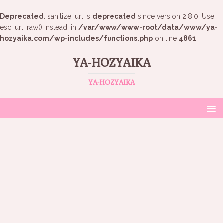
Deprecated
: sanitize_url is
deprecated
since version 2.8.0! Use
esc_url_raw() instead. in
/var/www/www-root/data/www/ya-
hozyaika.com/wp-includes/functions.php
on line
4861
YA-HOZYAIKA
YA-HOZYAIKA