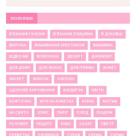
ПОЗНАЧКИ
В'ЯЗАННЯ ГАЧКОМ
В'ЯЗАННЯ СПИЦЯМИ
В ДУХОВЦІ
ВИПІЧКА
ВИШИВАННЯ ХРЕСТИКОМ
ВИШИВКА
ВІДЕО МК
ВІЗЕРУНОК
ДЕСЕРТ
ДЖЕМПЕР
ДЛЯ ДОМУ
ДЛЯ ЖІНОК
ДЛЯ ПЛЯЖА
ЖАКЕТ
ЖИЛЕТ
ЖІНОЧА
ЗАКУСКА
ЗДОРОВЕ ХАРЧУВАННЯ
КАРДИГАН
КВІТИ
КОФТОЧКА
КРУГЛА КОКЕТКА
КУРКА
МОТИВ
НА СВЯТО
ОПИС
ПИРІГ
ПЛЕД
ПОДІУМ
ПУЛОВЕР
РЕЦЕПТ
РИБА
САЛАТ
СВЕТР
СЕРВЕТКА
СПІДНИЦЯ
СУКНЯ
СХЕМА
СХЕМИ