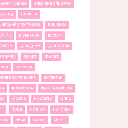
ЗАННЯ ГАЧКОМ
В'ЯЗАННЯ СПИЦЯМИ
УХОВЦІ
ВИПІЧКА
ШИВАННЯ ХРЕСТИКОМ
ВИШИВКА
ЕО МК
ВІЗЕРУНОК
ДЕСЕРТ
ЕМПЕР
ДЛЯ ДОМУ
ДЛЯ ЖІНОК
Я ПЛЯЖА
ЖАКЕТ
ЖИЛЕТ
НОЧА
ЗАКУСКА
РОВЕ ХАРЧУВАННЯ
КАРДИГАН
ТИ
КОФТОЧКА
КРУГЛА КОКЕТКА
КА
МОТИВ
НА СВЯТО
ОПИС
ІГ
ПЛЕД
ПОДІУМ
ПУЛОВЕР
ЦЕПТ
РИБА
САЛАТ
СВЕТР