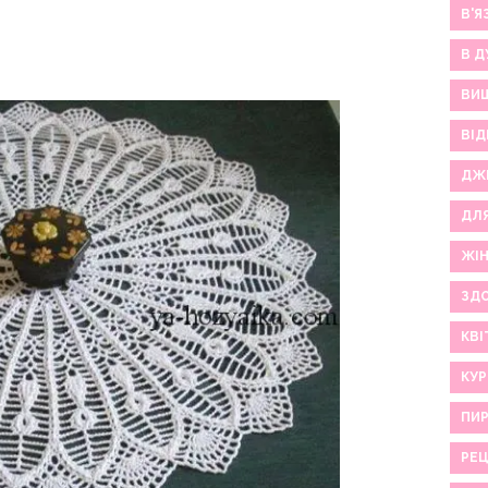
В'Я
В Д
ВИ
ВІД
ДЖ
ДЛ
ЖІ
ЗДО
КВІ
КУР
ПИР
РЕ