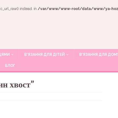
c_url_raw() instead. in
/var/www/www-root/data/www/ya-hozya
ИЦЯМИ
В’ЯЗАННЯ ДЛЯ ДІТЕЙ
В’ЯЗАННЯ ДЛЯ ДОМ
БЛОГ
н хвост”