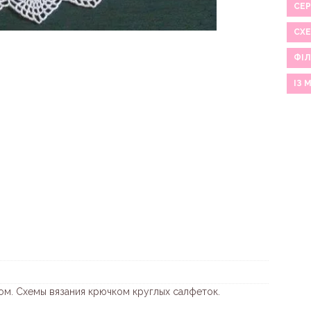
СЕР
СХ
ФІЛ
ІЗ 
м. Схемы вязания крючком круглых салфеток.