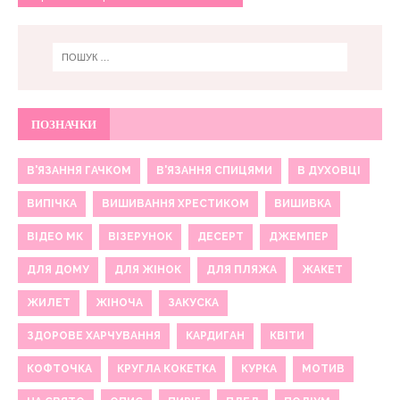
ПОЗНАЧКИ
В'ЯЗАННЯ ГАЧКОМ
В'ЯЗАННЯ СПИЦЯМИ
В ДУХОВЦІ
ВИПІЧКА
ВИШИВАННЯ ХРЕСТИКОМ
ВИШИВКА
ВІДЕО МК
ВІЗЕРУНОК
ДЕСЕРТ
ДЖЕМПЕР
ДЛЯ ДОМУ
ДЛЯ ЖІНОК
ДЛЯ ПЛЯЖА
ЖАКЕТ
ЖИЛЕТ
ЖІНОЧА
ЗАКУСКА
ЗДОРОВЕ ХАРЧУВАННЯ
КАРДИГАН
КВІТИ
КОФТОЧКА
КРУГЛА КОКЕТКА
КУРКА
МОТИВ