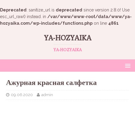
Deprecated
: sanitize_url is
deprecated
since version 2.8.0! Use
esc_url_raw() instead. in
/var/www/www-root/data/www/ya-
hozyaika.com/wp-includes/functions.php
on line
4861
YA-HOZYAIKA
YA-HOZYAIKA
Ажурная красная салфетка
09.06.2020
admin