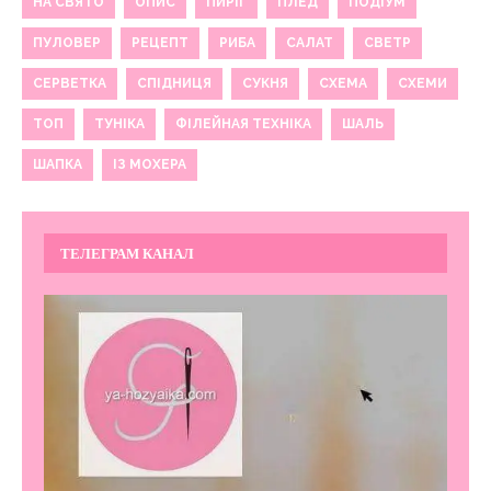
НА СВЯТО
ОПИС
ПИРІГ
ПЛЕД
ПОДІУМ
ПУЛОВЕР
РЕЦЕПТ
РИБА
САЛАТ
СВЕТР
СЕРВЕТКА
СПІДНИЦЯ
СУКНЯ
СХЕМА
СХЕМИ
ТОП
ТУНІКА
ФІЛЕЙНАЯ ТЕХНІКА
ШАЛЬ
ШАПКА
ІЗ МОХЕРА
ТЕЛЕГРАМ КАНАЛ