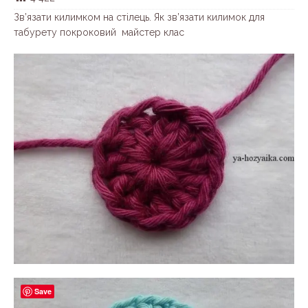
Зв’язати килимком на стілець. Як зв’язати килимок для
табурету покроковий майстер клас
Save