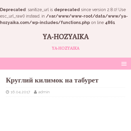
Deprecated
: sanitize_url is
deprecated
since version 2.8.0! Use
esc_url_raw() instead. in
/var/www/www-root/data/www/ya-
hozyaika.com/wp-includes/functions.php
on line
4861
YA-HOZYAIKA
YA-HOZYAIKA
Круглий килимок на табурет
16.04.2017
admin