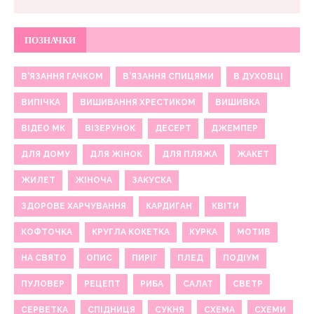
ПОЗНАЧКИ
В'ЯЗАННЯ ГАЧКОМ
В'ЯЗАННЯ СПИЦЯМИ
В ДУХОВЦІ
ВИПІЧКА
ВИШИВАННЯ ХРЕСТИКОМ
ВИШИВКА
ВІДЕО МК
ВІЗЕРУНОК
ДЕСЕРТ
ДЖЕМПЕР
ДЛЯ ДОМУ
ДЛЯ ЖІНОК
ДЛЯ ПЛЯЖА
ЖАКЕТ
ЖИЛЕТ
ЖІНОЧА
ЗАКУСКА
ЗДОРОВЕ ХАРЧУВАННЯ
КАРДИГАН
КВІТИ
КОФТОЧКА
КРУГЛА КОКЕТКА
КУРКА
МОТИВ
НА СВЯТО
ОПИС
ПИРІГ
ПЛЕД
ПОДІУМ
ПУЛОВЕР
РЕЦЕПТ
РИБА
САЛАТ
СВЕТР
СЕРВЕТКА
СПІДНИЦЯ
СУКНЯ
СХЕМА
СХЕМИ